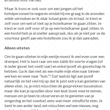
Maar ik koos er ook voor om een jongen uit het
hotelpersoneel te negeren omdat hij me graag in de avonden
wilde vermaken en ik dáár totaal geen zin in had. Je kiest er
zelf voor om wel of niet op je hotelkamer te gaan zitten. Je
kiest er ook zelf voor óf je op een hotelkamer gaat zitten. In
een hostel heb je al sneller aanspraak, dus als je niet per se de
voorkeur geeft aan een hotelleven zou ik je dat aanraden.
Alleen uiteten
Om te gaan uiteten in mijn eentje moest ik wel even over een
drempel. Het is best raar om een
table for one
te vragen (of
in ieder geval: het voelt raar) en enkel jezelf als gezelschap te
hebben. Ga ik dan niet als een malle mijn eten naar binnen
werken en weer naar “huis”? Dat laatste ligt aan jezelf
natuurlijk en het viel mij op dat ik juist extra kan genieten van
alleen eten. Ja, je mist misschien de gesprekken tussendoor,
maar die kan je opvullen door een leuk boek mee te nemen,
mensen om je heen te observeren en te genieten van je
omgeving en het voedsel, eens wat meer
mindful
te eten. Je
bent in een ander land, eet misschien wel een nieuwe, nog