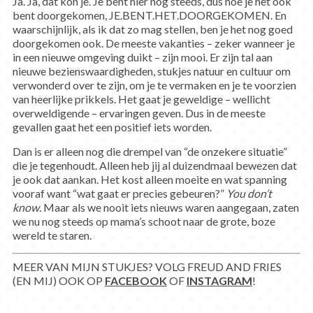
Ja. Ja, dat kon je. Je bent hier nog steeds, dus hóe je het ook
bent doorgekomen, JE.BENT.HET.DOORGEKOMEN. En
waarschijnlijk, als ik dat zo mag stellen, ben je het nog goed
doorgekomen ook. De meeste vakanties – zeker wanneer je
in een nieuwe omgeving duikt – zijn mooi. Er zijn tal aan
nieuwe bezienswaardigheden, stukjes natuur en cultuur om
verwonderd over te zijn, om je te vermaken en je te voorzien
van heerlijke prikkels. Het gaat je geweldige – wellicht
overweldigende – ervaringen geven. Dus in de meeste
gevallen gaat het een positief iets worden.
Dan is er alleen nog die drempel van “de onzekere situatie”
die je tegenhoudt. Alleen heb jij al duizendmaal bewezen dat
je ook dat aankan. Het kost alleen moeite en wat spanning
vooraf want “wat gaat er precies gebeuren?”
You don’t
know
. Maar als we nooit iets nieuws waren aangegaan, zaten
we nu nog steeds op mama’s schoot naar de grote, boze
wereld te staren.
MEER VAN MIJN STUKJES? VOLG FREUD AND FRIES
(EN MIJ) OOK OP
FACEBOOK
OF
INSTAGRAM
!