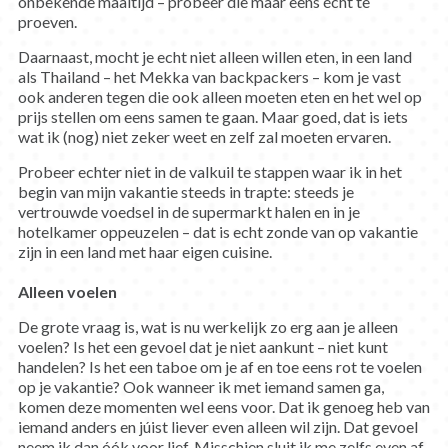
onbekende maaltijd – probeer die maar eens écht te
proeven.
Daarnaast, mocht je echt niet alleen willen eten, in een land
als Thailand – het Mekka van backpackers – kom je vast
ook anderen tegen die ook alleen moeten eten en het wel op
prijs stellen om eens samen te gaan. Maar goed, dat is iets
wat ik (nog) niet zeker weet en zelf zal moeten ervaren.
Probeer echter niet in de valkuil te stappen waar ik in het
begin van mijn vakantie steeds in trapte: steeds je
vertrouwde voedsel in de supermarkt halen en in je
hotelkamer oppeuzelen – dat is echt zonde van op vakantie
zijn in een land met haar eigen cuisine.
Alleen voelen
De grote vraag is, wat is nu werkelijk zo erg aan je alleen
voelen? Is het een gevoel dat je niet aankunt – niet kunt
handelen? Is het een taboe om je af en toe eens rot te voelen
op je vakantie? Ook wanneer ik met iemand samen ga,
komen deze momenten wel eens voor. Dat ik genoeg heb van
iemand anders en júist liever even alleen wil zijn. Dat gevoel
neem ik dan óók voor lief. Misschien sluit ik me zelfs even af.