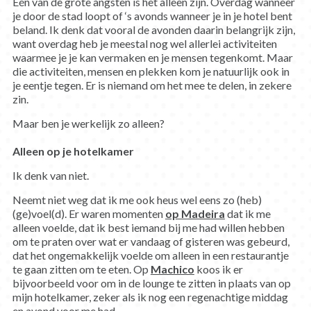
Eén van de grote angsten is het alleen zijn. Overdag wanneer
je door de stad loopt of ‘s avonds wanneer je in je hotel bent
beland. Ik denk dat vooral de avonden daarin belangrijk zijn,
want overdag heb je meestal nog wel allerlei activiteiten
waarmee je je kan vermaken en je mensen tegenkomt. Maar
die activiteiten, mensen en plekken kom je natuurlijk ook in
je eentje tegen. Er is niemand om het mee te delen, in zekere
zin.
Maar ben je werkelijk zo alleen?
Alleen op je hotelkamer
Ik denk van niet.
Neemt niet weg dat ik me ook heus wel eens zo (heb)
(ge)voel(d). Er waren momenten
op Madeira
dat ik me
alleen voelde, dat ik best iemand bij me had willen hebben
om te praten over wat er vandaag of gisteren was gebeurd,
dat het ongemakkelijk voelde om alleen in een restaurantje
te gaan zitten om te eten. Op
Machico
koos ik er
bijvoorbeeld voor om in de lounge te zitten in plaats van op
mijn hotelkamer, zeker als ik nog een regenachtige middag
en avond voor me had.