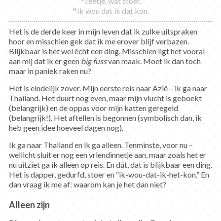
❝Jeetje, wat stoer.
❝Ik wou dat ik dat kon.
Het is de derde keer in mijn leven dat ik zulke uitspraken
hoor en misschien gek dat ik me erover blijf verbazen.
Blijkbaar is het wel écht een ding. Misschien ligt het vooral
aan mij dat ik er geen
big fuss
van maak. Moet ik dan toch
maar in paniek raken nu?
Het is eindelijk zover. Mijn eerste reis naar Azië – ik ga naar
Thailand. Het duurt nog even, maar mijn vlucht is geboekt
(belangrijk) en de oppas voor mijn katten geregeld
(belangrijk!). Het aftellen is begonnen (symbolisch dan, ik
heb geen idee hoeveel dagen nog).
Ik ga naar Thailand en ik ga alleen. Tenminste, voor nu –
wellicht sluit er nog een vriendinnetje aan, maar zoals het er
nu uitziet ga ik alleen op reis. En dát, dat is blijkbaar een ding.
Het is dapper, gedurfd, stoer en “ik-wou-dat-ik-het-kon.” En
dan vraag ik me af: waarom kan je het dan niet?
Alleen zijn