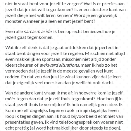
niet in staat bent voor jezelf te zorgen? Wat is er precies aan
jezelf dat je niet wílt tegenkomen? Is er een duistere kant van
jezelf die je niet wilt leren kennen? Word je een gruwelijk
monster wanneer je alleen en met jezelf bent?
Even alle
sarcasm
aside
, ik ben oprecht benieuwd hoe je
jezelf gaat tegenkomen.
Wat ik zelf denk is dat je gaat ontdekken dat je perfect in
staat bent dingen voor jezelf te regelen. Misschien niet altijd
even makkelijk en spontaan, misschien niet altijd zonder
kleerscheuren of
awkward situations
, maar ik heb zo het
vermoeden dat je jezelf in de meeste gevallen wel kunt
redden. En dat zou dan juist je winst kunnen zijn: dat je leert
dat je eigenlijk veel meer kan dan je wellicht ooit dacht.
Van de andere kant vraag ik me af: in hoeverre kom je jezelf
méér tegen dan dat je jezelf thuis tegenkomt? Hoe ben jij in
staat jezelf thuis te vermijden? Ik heb namelijk geen idee. Ik
kom mezelf dagelijks tegen en óók in mijn dagelijks leven
loop ik tegen dingen aan. Ik houd bijvoorbeeld echt niet van
presentaties geven. Ik vind telefoongesprekken voeren niet
echt prettig (al word het makkelijker door steeds te doen).