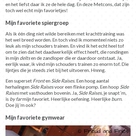
en het liefst daar ik ze de hele dag. En deze Metcons, dat zijn
toch wel echt mijn favorietjes!
Mijn favoriete spiergroep
Als ik één ding niet wilde bereiken met krachttraining was
het wel breed worden. En toch vind ik momenteel niets zo
leuk als mijn schouders trainen. En vind ik het echt heel tof
om te zien dat het daadwerkelijk effect heeft, die rondingen
in mijn
delts
en de zandloper die er daardoor ontstaat. Ja,
eerlijk waar, ik vind mijn schouders trainen zo enorm tof. Die
lijntjes die je steeds ziet bij het uitvoeren. Hnnng.
Een superset
Front
en
Side Raises
. Een hoog aantal
herhalingen
Side Raises
voor een flinke pomp. Een hoop
Side
Raises
met vasthouden bovenin. Ja,
Side Raises
, je snapt ‘m,
is
by far
mijn favoriet. Heerlijke oefening. Heerlijke
burn
.
Doe jij ‘m ook?
Mijn favoriete gymwear