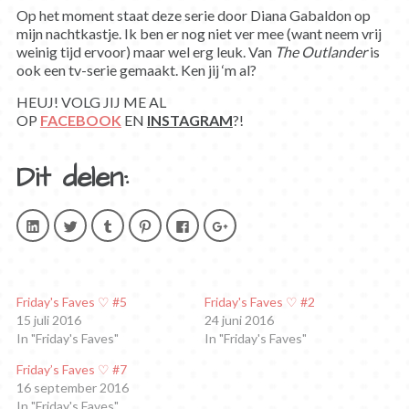
Op het moment staat deze serie door Diana Gabaldon op
mijn nachtkastje. Ik ben er nog niet ver mee (want neem vrij
weinig tijd ervoor) maar wel erg leuk. Van
The Outlander
is
ook een tv-serie gemaakt. Ken jij ‘m al?
HEUJ! VOLG JIJ ME AL
OP
FACEBOOK
EN
INSTAGRAM
?!
Dit delen:
Klik
Klik
Klik
Klik
Klik
Klik
om
om
om
om
om
om
op
te
op
op
te
op
LinkedIn
delen
Tumblr
Pinterest
delen
Google+
te
met
te
te
op
te
delen.
Twitter
delen
delen
Facebook
delen
(Wordt
(Wordt
(Wordt
(Wordt
(Wordt
(Wordt
in
in
in
in
in
in
Friday's Faves ♡ #5
Friday's Faves ♡ #2
een
een
een
een
een
een
15 juli 2016
24 juni 2016
nieuw
nieuw
nieuw
nieuw
nieuw
nieuw
venster
venster
venster
venster
venster
venster
In "Friday's Faves"
In "Friday's Faves"
geopend)
geopend)
geopend)
geopend)
geopend)
geopend)
Friday’s Faves ♡ #7
16 september 2016
In "Friday's Faves"