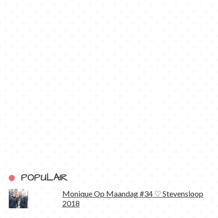
POPULAIR
Monique Op Maandag #34 ♡ Stevensloop
2018