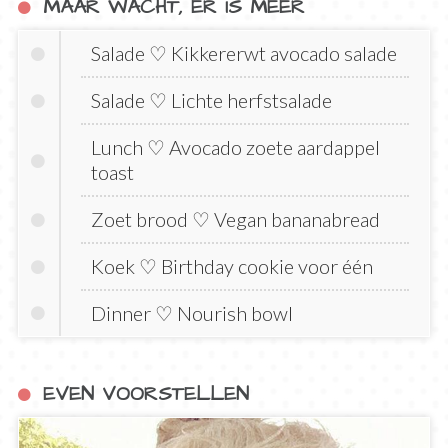
MAAR WACHT, ER IS MEER
Salade ♡ Kikkererwt avocado salade
Salade ♡ Lichte herfstsalade
Lunch ♡ Avocado zoete aardappel
toast
Zoet brood ♡ Vegan bananabread
Koek ♡ Birthday cookie voor één
Dinner ♡ Nourish bowl
EVEN VOORSTELLEN