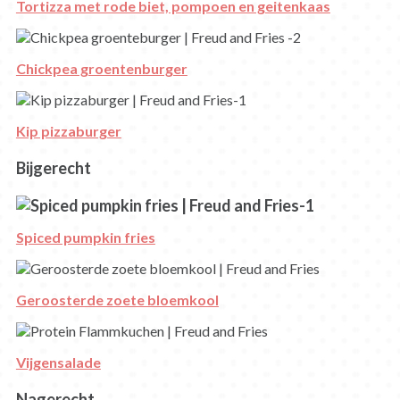
Tortizza met rode biet, pompoen en geitenkaas
Chickpea groentenburger
Kip pizzaburger
Bijgerecht
Spiced pumpkin fries
Geroosterde zoete bloemkool
Vijgensalade
Nagerecht