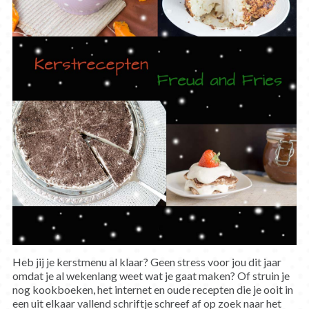
Heb jij je kerstmenu al klaar? Geen stress voor jou dit jaar
omdat je al wekenlang weet wat je gaat maken? Of struin je
nog kookboeken, het internet en oude recepten die je ooit in
een uit elkaar vallend schriftje schreef af op zoek naar het