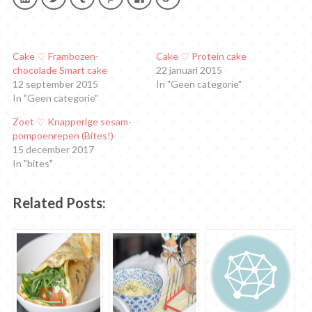
om
om
om
om
om
om
op
te
op
op
te
op
LinkedIn
delen
Tumblr
Pinterest
delen
Google+
te
met
te
te
op
te
delen.
Twitter
delen
delen
Facebook
delen
(Wordt
(Wordt
(Wordt
(Wordt
(Wordt
(Wordt
in
in
in
in
in
in
Cake ♡ Frambozen-
Cake ♡ Protein cake
een
een
een
een
een
een
chocolade Smart cake
22 januari 2015
nieuw
nieuw
nieuw
nieuw
nieuw
nieuw
venster
venster
venster
venster
venster
venster
12 september 2015
In "Geen categorie"
geopend)
geopend)
geopend)
geopend)
geopend)
geopend)
In "Geen categorie"
Zoet ♡ Knapperige sesam-
pompoenrepen (Bites!)
15 december 2017
In "bites"
Related Posts: