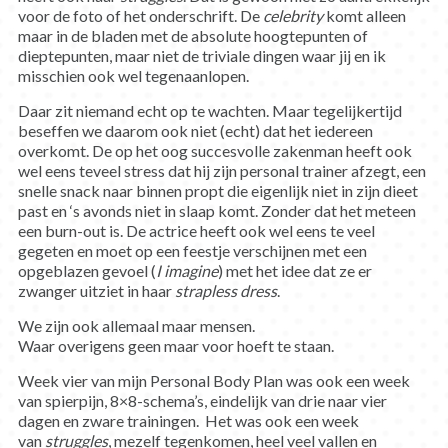
voor de foto of het onderschrift. De
celebrity
komt alleen
maar in de bladen met de absolute hoogtepunten of
dieptepunten, maar niet de triviale dingen waar jij en ik
misschien ook wel tegenaanlopen.
Daar zit niemand echt op te wachten. Maar tegelijkertijd
beseffen we daarom ook niet (echt) dat het iedereen
overkomt. De op het oog succesvolle zakenman heeft ook
wel eens teveel stress dat hij zijn personal trainer afzegt, een
snelle snack naar binnen propt die eigenlijk niet in zijn dieet
past en ‘s avonds niet in slaap komt. Zonder dat het meteen
een burn-out is. De actrice heeft ook wel eens te veel
gegeten en moet op een feestje verschijnen met een
opgeblazen gevoel (
I imagine
) met het idee dat ze er
zwanger uitziet in haar
strapless
dress
.
We zijn ook allemaal maar mensen.
Waar overigens geen maar voor hoeft te staan.
Week vier van mijn Personal Body Plan was ook een week
van spierpijn, 8×8-schema’s, eindelijk van drie naar vier
dagen en zware trainingen. Het was ook een week
van
struggles
, mezelf tegenkomen, heel veel vallen en