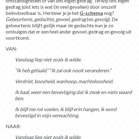
omstandigheden of van ons eigen gedrag. Terwijl ons eigen
gedrag júist iets is wat (in veel gevallen) door onszelf
beïnvloedbaar is. Herinner je je het
G-schema
nog?
Gebeurtenis, gedachte, gevoel, gedrag
(en
gevolg
). De
gebeurtenis blijft gelijk maar de gedachte kun je zo
ombuigen dat er een heel ander gevoel, gedrag en gevolg uit
voortkomt.
VAN:
Vandaag liep niet zoals ik wilde.
“Ik heb gefaald.” “Ik zal ook nooit veranderen.”
Verdriet, boosheid, wanhoop, machteloosheid.
Ik baal, weer een bevestiging dat ik zwak en niets waard
ben.
Ik blijf me rot voelen, ik blijf erin hangen, ik word
bevestigd in mijn verwachting.
NAAR:
Vandaag liep niet zoals ik wilde.