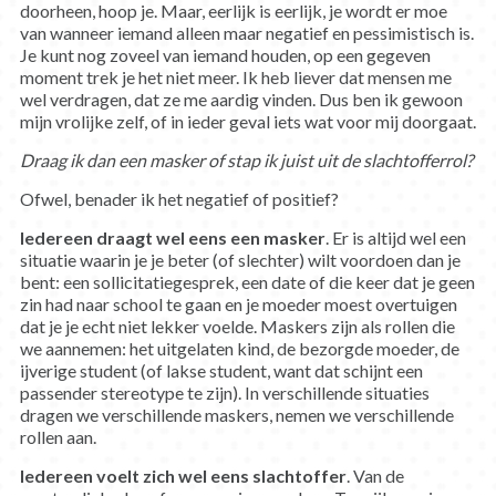
doorheen, hoop je. Maar, eerlijk is eerlijk, je wordt er moe
van wanneer iemand alleen maar negatief en pessimistisch is.
Je kunt nog zoveel van iemand houden, op een gegeven
moment trek je het niet meer. Ik heb liever dat mensen me
wel verdragen, dat ze me aardig vinden. Dus ben ik gewoon
mijn vrolijke zelf, of in ieder geval iets wat voor mij doorgaat.
Draag ik dan een masker of stap ik juist uit de slachtofferrol?
Ofwel, benader ik het negatief of positief?
Iedereen draagt wel eens een masker
. Er is altijd wel een
situatie waarin je je beter (of slechter) wilt voordoen dan je
bent: een sollicitatiegesprek, een date of die keer dat je geen
zin had naar school te gaan en je moeder moest overtuigen
dat je je echt niet lekker voelde. Maskers zijn als rollen die
we aannemen: het uitgelaten kind, de bezorgde moeder, de
ijverige student (of lakse student, want dat schijnt een
passender stereotype te zijn). In verschillende situaties
dragen we verschillende maskers, nemen we verschillende
rollen aan.
Iedereen voelt zich wel eens slachtoffer
. Van de