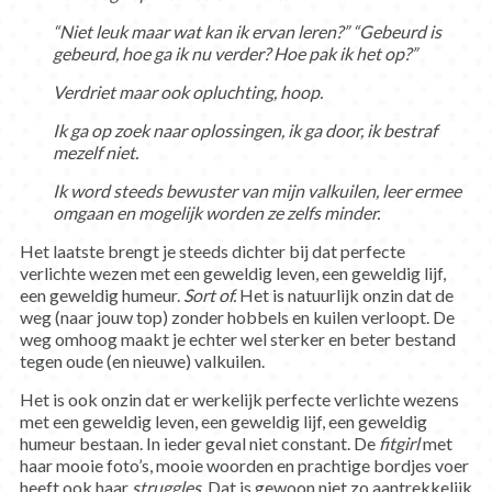
“Niet leuk maar wat kan ik ervan leren?” “Gebeurd is
gebeurd, hoe ga ik nu verder? Hoe pak ik het op?”
Verdriet maar ook opluchting, hoop.
Ik ga op zoek naar oplossingen, ik ga door, ik bestraf
mezelf niet.
Ik word steeds bewuster van mijn valkuilen, leer ermee
omgaan en mogelijk worden ze zelfs minder.
Het laatste brengt je steeds dichter bij dat perfecte
verlichte wezen met een geweldig leven, een geweldig lijf,
een geweldig humeur.
Sort of.
Het is natuurlijk onzin dat de
weg (naar jouw top) zonder hobbels en kuilen verloopt. De
weg omhoog maakt je echter wel sterker en beter bestand
tegen oude (en nieuwe) valkuilen.
Het is ook onzin dat er werkelijk perfecte verlichte wezens
met een geweldig leven, een geweldig lijf, een geweldig
humeur bestaan. In ieder geval niet constant. De
fitgirl
met
haar mooie foto’s, mooie woorden en prachtige bordjes voer
heeft ook haar
struggles
. Dat is gewoon niet zo aantrekkelijk