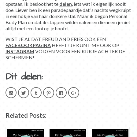
opstaan. Ik besloot het te
delen
, iets wat ik eigenlijk nooit
doe. Liever ben ik een paradepaardje dat ‘s nachts wegkruipt
in een hokje van haar donkere stal. Maar ik begon Personal
Body Plan omdat ik stappen wilde maken en die neem je niet
altijd met een tooi op je hoofd.
WIST JE AL DAT FREUD AND FRIES OOK EEN
FACEBOOKPAGINA
HEEFT? JE KUNT ME OOK OP
INSTAGRAM
VOLGEN VOOR EEN KIJKJE ACHTER DE
SCHERMEN!
Dit delen:
Klik
Klik
Klik
Klik
Klik
Klik
om
om
om
om
om
om
op
te
op
op
te
op
LinkedIn
delen
Tumblr
Pinterest
delen
Google+
te
met
te
te
op
te
delen.
Twitter
delen
delen
Facebook
delen
(Wordt
(Wordt
(Wordt
(Wordt
(Wordt
(Wordt
Related Posts:
in
in
in
in
in
in
een
een
een
een
een
een
nieuw
nieuw
nieuw
nieuw
nieuw
nieuw
venster
venster
venster
venster
venster
venster
geopend)
geopend)
geopend)
geopend)
geopend)
geopend)