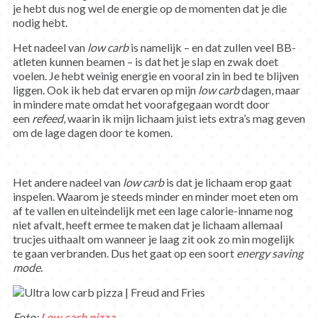
je hebt dus nog wel de energie op de momenten dat je die
nodig hebt.
Het nadeel van
low
carb
is namelijk – en dat zullen veel BB-
atleten kunnen beamen – is dat het je slap en zwak doet
voelen. Je hebt weinig energie en vooral zin in bed te blijven
liggen. Ook ik heb dat ervaren op mijn
low carb
dagen, maar
in mindere mate omdat het voorafgegaan wordt door
een
refeed
, waarin ik mijn lichaam juist iets extra’s mag geven
om de lage dagen door te komen.
Het andere nadeel van
low carb
is dat je lichaam erop gaat
inspelen. Waarom je steeds minder en minder moet eten om
af te vallen en uiteindelijk met een lage calorie-inname nog
niet afvalt, heeft ermee te maken dat je lichaam allemaal
trucjes uithaalt om wanneer je laag zit ook zo min mogelijk
te gaan verbranden. Dus het gaat op een soort
energy saving
mode
.
Foto:
Low carb pizza