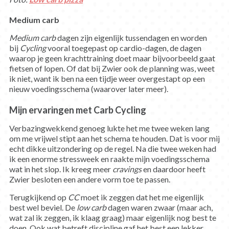
Medium carb
Medium carb
dagen zijn eigenlijk tussendagen en worden
bij
Cycling
vooral toegepast op cardio-dagen, de dagen
waarop je geen krachttraining doet maar bijvoorbeeld gaat
fietsen of lopen. Of dat bij Zwier ook de planning was, weet
ik niet, want ik ben na een tijdje weer overgestapt op een
nieuw voedingsschema (waarover later meer).
Mijn ervaringen met Carb Cycling
Verbazingwekkend genoeg lukte het me twee weken lang
om me vrijwel stipt aan het schema te houden. Dat is voor mij
echt dikke uitzondering op de regel. Na die twee weken had
ik een enorme stressweek en raakte mijn voedingsschema
wat in het slop. Ik kreeg meer
cravings
en daardoor heeft
Zwier besloten een andere vorm toe te passen.
Terugkijkend op
CC
moet ik zeggen dat het me eigenlijk
best wel beviel. De
low carb
dagen waren zwaar (maar ach,
wat zal ik zeggen, ik klaag graag) maar eigenlijk nog best te
doen. Ook wat betreft discipline gaf het best een lekker