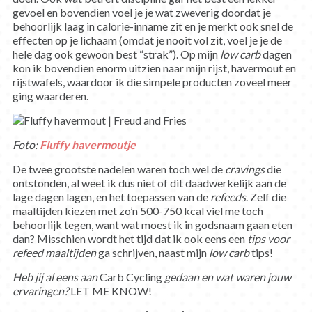
gevoel en bovendien voel je je wat zweverig doordat je
behoorlijk laag in calorie-inname zit en je merkt ook snel de
effecten op je lichaam (omdat je nooit vol zit, voel je je de
hele dag ook gewoon best “strak”). Op mijn
low carb
dagen
kon ik bovendien enorm uitzien naar mijn rijst, havermout en
rijstwafels, waardoor ik die simpele producten zoveel meer
ging waarderen.
Foto:
Fluffy havermoutje
De twee grootste nadelen waren toch wel de
cravings
die
ontstonden, al weet ik dus niet of dit daadwerkelijk aan de
lage dagen lagen, en het toepassen van de
refeeds
. Zelf die
maaltijden kiezen met zo’n 500-750 kcal viel me toch
behoorlijk tegen, want wat moest ik in godsnaam gaan eten
dan? Misschien wordt het tijd dat ik ook eens een
tips voor
refeed maaltijden
ga schrijven, naast mijn
low carb
tips!
Heb jij al eens aan
Carb Cycling
gedaan en wat waren jouw
ervaringen?
LET ME KNOW!