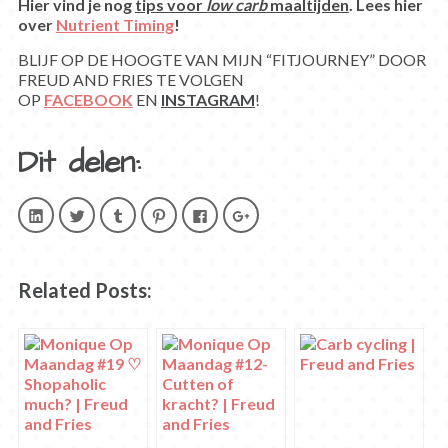
Hier vind je nog
tips voor
low carb
maaltijden
. Lees hier
over
Nutrient Timing
!
BLIJF OP DE HOOGTE VAN MIJN “FITJOURNEY” DOOR
FREUD AND FRIES TE VOLGEN
OP
FACEBOOK
EN
INSTAGRAM
!
Dit delen:
Klik
Klik
Klik
Klik
Klik
Klik
om
om
om
om
om
om
op
te
op
op
te
op
LinkedIn
delen
Tumblr
Pinterest
delen
Google+
te
met
te
te
op
te
delen.
Twitter
delen
delen
Facebook
delen
(Wordt
(Wordt
(Wordt
(Wordt
(Wordt
(Wordt
Related Posts:
in
in
in
in
in
in
een
een
een
een
een
een
nieuw
nieuw
nieuw
nieuw
nieuw
nieuw
venster
venster
venster
venster
venster
venster
geopend)
geopend)
geopend)
geopend)
geopend)
geopend)