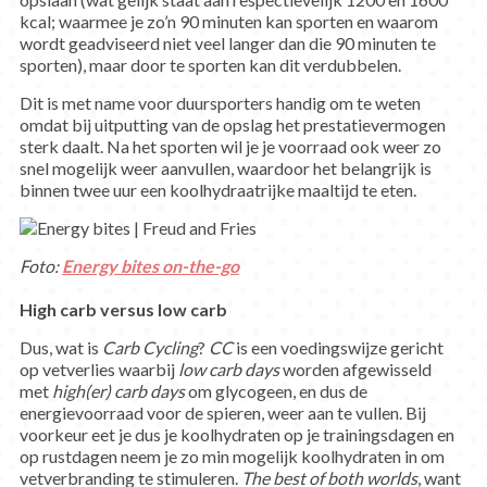
kcal; waarmee je zo’n 90 minuten kan sporten en waarom
wordt geadviseerd niet veel langer dan die 90 minuten te
sporten), maar door te sporten kan dit verdubbelen.
Dit is met name voor duursporters handig om te weten
omdat bij uitputting van de opslag het prestatievermogen
sterk daalt. Na het sporten wil je je voorraad ook weer zo
snel mogelijk weer aanvullen, waardoor het belangrijk is
binnen twee uur een koolhydraatrijke maaltijd te eten.
Foto:
Energy bites on-the-go
High carb versus low carb
Dus, wat is
Carb Cycling
?
CC
is een voedingswijze gericht
op vetverlies waarbij
low carb days
worden afgewisseld
met
high(er) carb days
om glycogeen, en dus de
energievoorraad voor de spieren, weer aan te vullen. Bij
voorkeur eet je dus je koolhydraten op je trainingsdagen en
op rustdagen neem je zo min mogelijk koolhydraten in om
vetverbranding te stimuleren.
The best of both worlds
, want