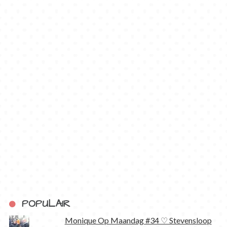
POPULAIR
Monique Op Maandag #34 ♡ Stevensloop