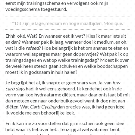
eerst mijn trainingsschema en vervolgens ook mijn
voedingsschema toegestuurd.
❝Dit zijn je lage, medium en hoge maaltijden, Monique.
Ehhh, oké. Wat? En wanneer eet ik wat? Kies ik maar iets uit
en dan? Wanneer pak ik laag, wanneer doe ik medium, en oh,
wat is die
refeed
? Hoe belangrijk is het om ananas te eten en
waarom wel asperges maar geen doperwtjes? Wat pak ik op
trainingsdagen en wat op welke trainingsdag? Moest ik over
de week heen steeds gaan schuiven en welke boodschappen
moest ik in godsnaam in huis halen?
Je begrijpt het al, ik snapte er geen snars van. Ja, van
low
carb days
had ik wel eens gehoord. Ik kende het ook in de
vorm van koolhydraatarme diëten, maar daar ontstaat bij mij
dan meteen een naar onderbuikgevoel
want ik doe niet aan
diëten
. Wat
Carb Cycling
dan precies was, ik had geen idee.
Ik voelde me een behoorlijke leek.
En ik kan me zo voorstellen dat jij misschien ook geen idee
hebt waar ik het over heb. Tenzij jij al wel wat meer bent