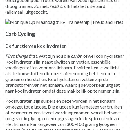
ondergedompeld in deze wereld van voedingsschema’s en
droog trainen. Zo niet,
read on
. Ik heb het uiteraard
(allemaal) uitgezocht.
Carb Cycling
De functie van koolhydraten
First things first
. Wat zijn nou die
carbs
, ofwel koolhydraten?
Koolhydraten zijn, naast eiwitten en vetten, essentiële
voedingsstoffen voor ons lichaam. Eiwitten ken je wellicht
als de bouwstoffen die onze spieren nodig hebben om te
groeien en herstellen. Koolhydraten en vetten zijn de
brandstoffen van het lichaam, waarbij de voorkeur uitgaat
naar koolhydraten omdat deze makkelijk op te nemen zijn.
Koolhydraten zijn suikers en deze worden in het lichaam
omgezet tot glucose. Die glucose kun je meteen verbruiken
of, wanneer er een teveel wordt ingenomen, wordt het weer
omgezet in glycogeen en opgeslagen in de spieren en lever.
Het lichaam kan ongeveer zo’n 300-400 gram glycogeen
opslaan (wat gelijk staat aan respectievelijk 1200 en 1600