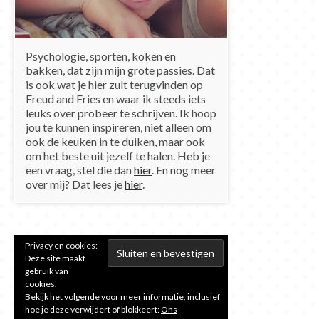
Psychologie, sporten, koken en
bakken, dat zijn mijn grote passies. Dat
is ook wat je hier zult terugvinden op
Freud and Fries en waar ik steeds iets
leuks over probeer te schrijven. Ik hoop
jou te kunnen inspireren, niet alleen om
ook de keuken in te duiken, maar ook
om het beste uit jezelf te halen. Heb je
een vraag, stel die dan
hier
. En nog meer
over mij? Dat lees je
hier
.
Privacy en cookies:
Deze site maakt
gebruik van
cookies.
Bekijk het volgende voor meer informatie, inclusief
hoe je deze verwijdert of blokkeert:
Ons