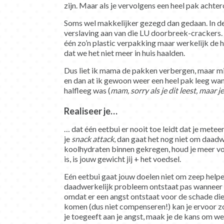
zijn. Maar als je vervolgens een heel pak achter
Soms wel makkelijker gezegd dan gedaan. In de t
verslaving aan van die LU doorbreek-crackers. A
één zo’n plastic verpakking maar werkelijk de h
dat we het niet meer in huis haalden.
Dus liet ik mama de pakken verbergen, maar mij
en dan at ik gewoon weer een heel pak leeg wan
halfleeg was (
mam, sorry
als je dit leest, maar 
Realiseer je…
… dat één eetbui er nooit toe leidt dat je metee
je
snack attack
, dan gaat het nog niet om daad
koolhydraten binnen gekregen, houd je meer vo
is, is jouw gewicht jij + het voedsel.
Eén eetbui gaat jouw doelen niet om zeep helpe
daadwerkelijk probleem ontstaat pas wanneer ji
omdat er een angst ontstaat voor de schade die 
komen (dus niet compenseren!) kan je ervoor zo
je toegeeft aan je angst, maak je de kans om we