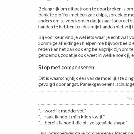
Belangrijk om dit patroon te doorbreken is om er
bank te ploffen met een zak chips, spreek je me
anders om te voorkomen dat je naar jouw eetbui
handen te hebben (en dus mijn handen niet vrij
Bij voorkeur vind je wel iets waar je echt wat v
Sommige afleidingen hielpen me bijvoorbeeld e
reden kan het dan ook erg belangrijk zijn om t
genoemd), zodat je ook weet in welke hoek jij 
Stop met compenseren
Dit is waarschijnlijk één van de moeilijkste di
gevolgd door angst. Paniekgevoelens, schuldg
❝Al
“… word ik moddervet.”
“… raak ik nooit mijn kilo’s kwijt.”
“… bereik ik nooit die oh-zo-gewilde shape.”
Dus logischerwijs ga je compenseren. Racen naar