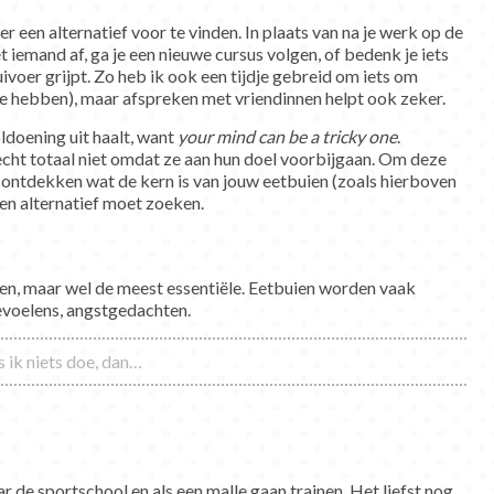
 een alternatief voor te vinden. In plaats van na je werk op de
t iemand af, ga je een nieuwe cursus volgen, of bedenk je iets
voer grijpt. Zo heb ik ook een tijdje gebreid om iets om
 te hebben), maar afspreken met vriendinnen helpt ook zeker.
oldoening uit haalt, want
your mind can be a tricky one
.
cht totaal niet omdat ze aan hun doel voorbijgaan. Om deze
e ontdekken wat de kern is van jouw eetbuien (zoals hierboven
een alternatief moet zoeken.
ngen, maar wel de meest essentiële. Eetbuien worden vaak
evoelens, angstgedachten.
s ik niets doe, dan…
 de sportschool en als een malle gaan trainen. Het liefst nog