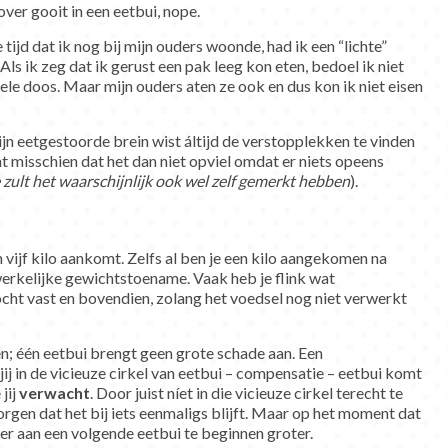
over gooit in een eetbui, nope.
ijd dat ik nog bij mijn ouders woonde, had ik een “lichte”
ls ik zeg dat ik gerust een pak leeg kon eten, bedoel ik niet
ele doos. Maar mijn ouders aten ze ook en dus kon ik niet eisen
n eetgestoorde brein wist áltijd de verstopplekken te vinden
t misschien dat het dan niet opviel omdat er niets opeens
je zult het waarschijnlijk ook wel zelf gemerkt hebben
).
n vijf kilo aankomt. Zelfs al ben je een kilo aangekomen na
werkelijke gewichtstoename. Vaak heb je flink wat
cht vast en bovendien, zolang het voedsel nog niet verwerkt
n; één eetbui brengt geen grote schade aan. Een
j in de vicieuze cirkel van eetbui – compensatie – eetbui komt
jij
verwacht
. Door juist níet in die vicieuze cirkel terecht te
rgen dat het bij iets eenmaligs blijft. Maar op het moment dat
er aan een volgende eetbui te beginnen groter.