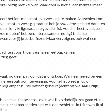
oral bezig met kauwen, waardoor ik niet alleen mentaal maar
 heeft het iets met emotieverwerking te maken. Misschien kom
tieve) emoties werd gepraat en heb je
somehow
geleerd dat eten
 een lolly krijgt nadat ze gevallen is). Voedsel heeft vaak een
zou moeten” hebben. Interessant (en nodig) is dan te
waarvoor jij je eetbui inzet. Maar vervolgens ook wat een
achten voor, tijdens en na een eetbui, kan een
itleg geef.
t vaak ook een patroon dat is ontstaan. Wanneer je gedrag een
tine, een patroon, gewenning. Voor je het weet is jouw
nog amper bij stil dat het gebeurt (achteraf wel natuurlijk,
uis zat en al fantaseerde over wat ik zo dadelijk zou gaan eten.
me er écht aan houden niet erin doorschieten. In feite was ik al
tbui.