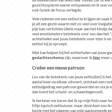
gezichtsspieren waren ontspannen en ik was vo
ook fysiek de focus verlegde.
Vele redenen om een eetbui te krijgen en vaak
je uit een gezin waarin niet zo veel over (nega
pijn kan verlichten (denk maar aan het kindje dat
veel emotionelere betekenis voor ons dan het “
achterhalen wat jouw betekenis voor eten is en 
eetbui bij je oproept.
Wat kan helpen bij het achterhalen van jouw ged
gedachteschema
zijn, waarover ik
hier
meer u
Creëer een nieuw patroon
Los van de betekenis van jouw eetbui(en) is he
aantal keer na elkaar uitvoert, ontstaat een rou
eetbuigedrag een patroon geworden en sta je er 
dan komt het schuld- en schaamtegevoel).
Ik herinner me keren dat ik op mijn fiets naar h
Mijn typisch eetbuivoer, maar
deze keer
zou ik 
bezig met het plannen van mijn aankomende ee