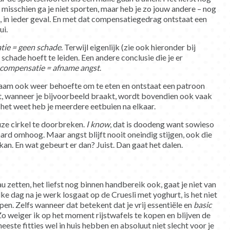
misschien ga je niet sporten, maar heb je zo jouw andere – nog
in ieder geval. En met dat compensatiegedrag ontstaat een
ui.
tie = geen schade
. Terwijl eigenlijk (zie ook hieronder bij
 schade hoeft te leiden. Een andere conclusie die je er
 compensatie = afname angst
.
haam ook weer behoefte om te eten en ontstaat een patroon
, wanneer je bijvoorbeeld braakt, wordt bovendien ook vaak
 het weet heb je meerdere eetbuien na elkaar.
uze cirkel te doorbreken.
I know
, dat is doodeng want sowieso
hard omhoog. Maar angst blijft nooit oneindig stijgen, ook die
an. En wat gebeurt er dan? Juist. Dan gaat het dalen.
u zetten, het liefst nog binnen handbereik ook, gaat je niet van
elke dag na je werk losgaat op de Cruesli met yoghurt, is het niet
en. Zelfs wanneer dat betekent dat je vrij essentiële en
basic
Zo weiger ik op het moment rijstwafels te kopen en blijven de
este fitties wel in huis hebben en absoluut niet slecht voor je