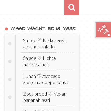
o
l
g
m
i
MAAR WACHT, ER IS MEER
V
j
Salade ♡ Kikkererwt
avocado salade
Salade ♡ Lichte
herfstsalade
Lunch ♡ Avocado
zoete aardappel toast
Zoet brood ♡ Vegan
bananabread