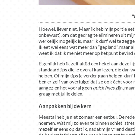
❝
Hoewel, liever niet. Maar ik heb mijn portie e
onbewust), om dat gedrag te elimineren uit mijn
werkelijk mogelijk is, maar ik durf wel te zegge
ik eet wel eens wat meer dan “gepland”, maar a
weet ik dat ik me niet meer op het punt bevind 
Eigenlijk heb ik zelf altijd een hekel aan deze l
standaardtips die je overal kan lezen, die dan w
helpen. Of mijn tips je verder gaan helpen, durf
ben er zelf van overtuigd dat ze ook écht voor m
aangezien het vooral geen
quick fixes
zijn, maar
graag met jullie delen.
Aanpakken bij de kern
Meestal heb je niet zomaar een eetbui. De reden
noemen. Wat mij zo even te binnen schiet: stress
mezelf er eens op dat ik, nadat mijn vriend dest
de keukentafel van alles naar binnen zat te werk