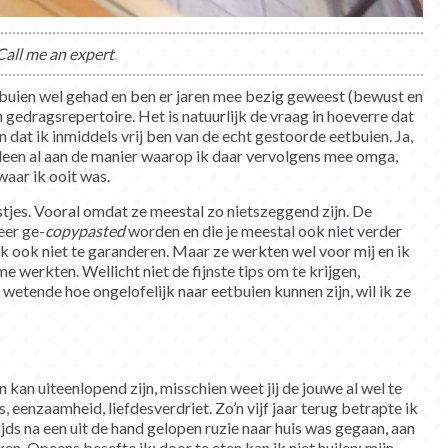
Call me an expert
.
etbuien wel gehad en ben er jaren mee bezig geweest (bewust en
 gedragsrepertoire. Het is natuurlijk de vraag in hoeverre dat
n dat ik inmiddels vrij ben van de echt gestoorde eetbuien. Ja,
lleen al aan de manier waarop ik daar vervolgens mee omga,
waar ik ooit was.
ijstjes. Vooral omdat ze meestal zo nietszeggend zijn. De
eer ge-
copypasted
worden en die je meestal ook niet verder
 ik ook niet te garanderen. Maar ze werkten wel voor mij en ik
e werkten. Wellicht niet de fijnste tips om te krijgen,
 wetende hoe ongelofelijk naar eetbuien kunnen zijn, wil ik ze
 kan uiteenlopend zijn, misschien weet jij de jouwe al wel te
, eenzaamheid, liefdesverdriet. Zo’n vijf jaar terug betrapte ik
ijds na een uit de hand gelopen ruzie naar huis was gegaan, aan
en. Opeens besefte ik: door te eten kan ik niet huilen; mijn