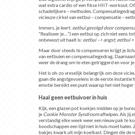
wat extra cardio of een fikse HIIT-workout. Of 
schadelijkere – methoden. Compensatiegedrag, 
vicieuze cirkel van eetbui – compensatie – eetb
Immers, je leert:
eetbui gevolgd door compensa
“Realiseer je…”) een eetbui op zich niet eens tot
onbewust uit haalt is:
eetbui –> angst
;
eetbui +
Maar door steeds te compenseren krijgt je lic
van eetbuien en compensatiegedrag. Daarnaast
weer de drang om te eten getriggerd en voor je
Het is oh-zo vreselijk belangrijk om deze vicie
gaan die angstgevoelens in de eerste instantie 
emotie bereikt een punt waarop het niet hoger k
Haal geen eetbuivoer in huis
Kijk, een glazen pot koekjes midden op je burea
je
Cookie Monster Syndroom
afhelpen. Als jij 
verstandig elke week weer een nieuw pak te kop
boodschappen een tijd niet in huis moet halen. 
bakjes kwark uit mijn koelkast. Dingen die de me