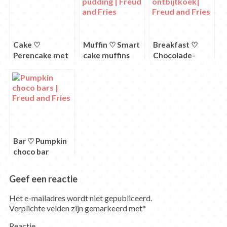
Cake ♡
Muffin ♡ Smart
Breakfast ♡
Perencake met
cake muffins
Chocolade-
hele peer
met pudding
kaneel
ontbijtkoek
Bar ♡ Pumpkin
choco bar
Geef een reactie
Het e-mailadres wordt niet gepubliceerd.
Verplichte velden zijn gemarkeerd met
*
Reactie