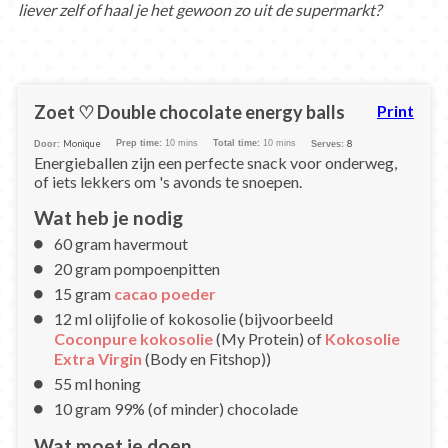
liever zelf of haal je het gewoon zo uit de supermarkt?
Zoet ♡ Double chocolate energy balls
Print
Monique
Prep time:
10 mins
Total time:
10 mins
8
Door:
Serves:
Energieballen zijn een perfecte snack voor onderweg,
of iets lekkers om 's avonds te snoepen.
Wat heb je nodig
60 gram havermout
20 gram pompoenpitten
15 gram
cacao poeder
12 ml olijfolie of kokosolie (bijvoorbeeld
Coconpure kokosolie
(My Protein) of
Kokosolie
Extra Virgin
(Body en Fitshop))
55 ml honing
10 gram 99% (of minder) chocolade
Wat moet je doen