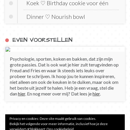
Koek ♡ Birthday cookie voor één
Dinner ♡ Nourish bowl
EVEN VOORSTELLEN
Psychologie, sporten, koken en bakken, dat zijn mijn
grote passies. Dat is ook wat je hier zult terugvinden op
Freud and Fries en waar ik steeds iets leuks over
probeer te schrijven. Ik hoop jou te kunnen inspireren,
niet alleen om ook de keuken in te duiken, maar ook om
het beste uit jezelf te halen. Heb je een vraag, stel die
dan
hier
. En nog meer over mij? Dat lees je
hier
.
Privacy en cookies: Deze site maakt gebruik van cookies.
Bekijk het volgende voor meer informatie, inclusief hoe je deze
verwijdert of blokkeert:
Ons cookiebeleid