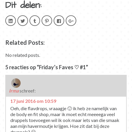
Dit delen:
Klik
Klik
Klik
Klik
Klik
Klik
om
om
om
om
om
om
op
te
op
op
te
op
LinkedIn
delen
Tumblr
Pinterest
delen
Google+
te
met
te
te
op
te
delen.
Twitter
delen
delen
Facebook
delen
(Wordt
(Wordt
(Wordt
(Wordt
(Wordt
(Wordt
Related Posts:
in
in
in
in
in
in
een
een
een
een
een
een
nieuw
nieuw
nieuw
nieuw
nieuw
nieuw
No related posts.
venster
venster
venster
venster
venster
venster
geopend)
geopend)
geopend)
geopend)
geopend)
geopend)
5 reacties op “Friday’s Faves ♡ #1”
Irma
schreef:
17 juni 2016 om 10:59
Oeh, die flavdrops, vraaagje 🙂 ik heb ze namelijk van
de body en fit shop, maar ik moet echt meeeega veel
druppels toevoegen wil ik ook maar iets van die smaak
aan mijn havermoutje krijgen. Hoe zit dat bij deze
druppels? 🙂