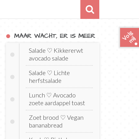
o
l
g
m
i
MAAR WACHT, ER IS MEER
V
j
Salade ♡ Kikkererwt
avocado salade
Salade ♡ Lichte
herfstsalade
Lunch ♡ Avocado
zoete aardappel toast
Zoet brood ♡ Vegan
bananabread