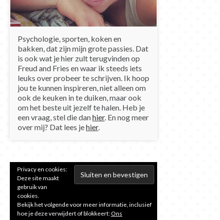
Psychologie, sporten, koken en
bakken, dat zijn mijn grote passies. Dat
is ook wat je hier zult terugvinden op
Freud and Fries en waar ik steeds iets
leuks over probeer te schrijven. Ik hoop
jou te kunnen inspireren, niet alleen om
ook de keuken in te duiken, maar ook
om het beste uit jezelf te halen. Heb je
een vraag, stel die dan
hier
. En nog meer
over mij? Dat lees je
hier
.
Privacy en cookies:
Deze site maakt
gebruik van
cookies.
Bekijk het volgende voor meer informatie, inclusief
hoe je deze verwijdert of blokkeert:
Ons