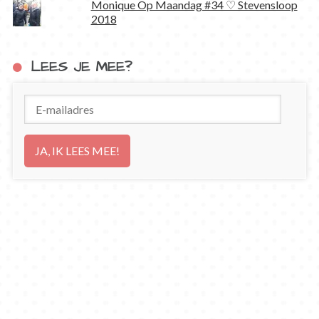
Monique Op Maandag #34 ♡ Stevensloop
2018
LEES JE MEE?
E-
mailadres