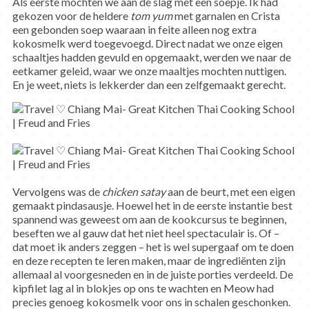
Als eerste mochten we aan de slag met een soepje. Ik had
gekozen voor de heldere
tom yum
met garnalen en Crista
een gebonden soep waaraan in feite alleen nog extra
kokosmelk werd toegevoegd. Direct nadat we onze eigen
schaaltjes hadden gevuld en opgemaakt, werden we naar de
eetkamer geleid, waar we onze maaltjes mochten nuttigen.
En je weet, niets is lekkerder dan een zelfgemaakt gerecht.
Vervolgens was de
chicken satay
aan de beurt, met een eigen
gemaakt pindasausje. Hoewel het in de eerste instantie best
spannend was geweest om aan de kookcursus te beginnen,
beseften we al gauw dat het niet heel spectaculair is. Of –
dat moet ik anders zeggen – het is wel supergaaf om te doen
en deze recepten te leren maken, maar de ingrediënten zijn
allemaal al voorgesneden en in de juiste porties verdeeld. De
kipfilet lag al in blokjes op ons te wachten en Meow had
precies genoeg kokosmelk voor ons in schalen geschonken.