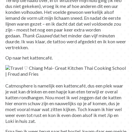
Terwijl die naald over, in of
whatever
mijn huid ging (ik heb
dus niet gekeken), vroeg ik me af hoe anderen dit een uur
konden volhouden. Het voelde gewoon werkelijk alsof
iemand de vorm uit mijn lichaam sneed. En nadat de eerste
lijnen waren gezet – en ik dacht dat dat wel voldoende zou
zijn – moest het nog een paar keer extra worden
gedaan.
Thank Gaaawd
dat het minder dan vijf minuten
duurde. Ik was klaar, de tattoo werd afgedekt en ik kon weer
vertrekken.
Op naar het kattencafé.
Catmosphere is namelijk een kattencafé, dus een plek waar
je wat kan drinken en een hapje kan eten terwijl er overal
katten rondhangen. Nou moet ik wel zeggen dat de katten
hier enorm schuw zijn en nauwelijks op je af komen, dus je
moet vooral maar wat zitten kijken. Toch kwam ik hier wel
weer even tot rust en kon ik even doen alsof ik met Jip en
Loki in huis zat.
Erna liep ik weer terug naar het hostel, kwam daar een meisje