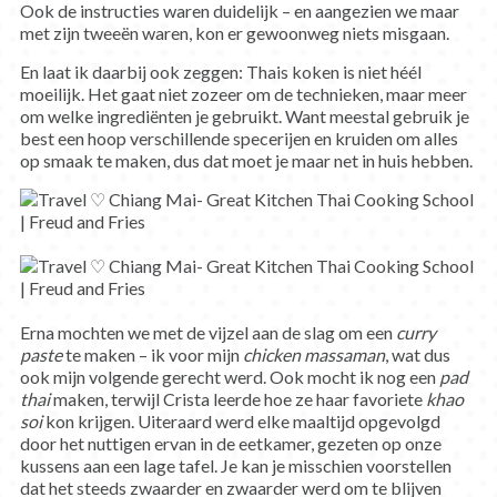
Ook de instructies waren duidelijk – en aangezien we maar
met zijn tweeën waren, kon er gewoonweg niets misgaan.
En laat ik daarbij ook zeggen: Thais koken is niet héél
moeilijk. Het gaat niet zozeer om de technieken, maar meer
om welke ingrediënten je gebruikt. Want meestal gebruik je
best een hoop verschillende specerijen en kruiden om alles
op smaak te maken, dus dat moet je maar net in huis hebben.
Erna mochten we met de vijzel aan de slag om een
curry
paste
te maken – ik voor mijn
chicken massaman
, wat dus
ook mijn volgende gerecht werd. Ook mocht ik nog een
pad
thai
maken, terwijl Crista leerde hoe ze haar favoriete
khao
soi
kon krijgen. Uiteraard werd elke maaltijd opgevolgd
door het nuttigen ervan in de eetkamer, gezeten op onze
kussens aan een lage tafel. Je kan je misschien voorstellen
dat het steeds zwaarder en zwaarder werd om te blijven