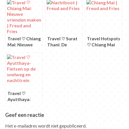
geopend)
geopend)
geopend)
geopend)
geopend)
geopend)
Travel ♡ Chiang
Travel ♡ Surat
Travel Hotspots
Mai: Nieuwe
Thani: De
♡ Chiang Mai
vrienden maken
nachtboot
Travel ♡
Ayutthaya:
Fietsen op de
“snelweg” en
Geef een reactie
nachttrein
Het e-mailadres wordt niet gepubliceerd.