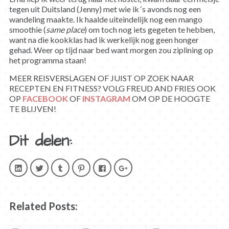
tegen uit Duitsland (Jenny) met wie ik ‘s avonds nog een
wandeling maakte. Ik haalde uiteindelijk nog een mango
smoothie (
same place
) om toch nog iets gegeten te hebben,
want na die kookklas had ik werkelijk nog geen honger
gehad. Weer op tijd naar bed want morgen zou ziplining op
het programma staan!
MEER REISVERSLAGEN OF JUIST OP ZOEK NAAR
RECEPTEN EN FITNESS? VOLG FREUD AND FRIES OOK
OP
FACEBOOK
OF
INSTAGRAM
OM OP DE HOOGTE
TE BLIJVEN!
Dit delen:
Klik
Klik
Klik
Klik
Klik
Klik
om
om
om
om
om
om
op
te
op
op
te
op
LinkedIn
delen
Tumblr
Pinterest
delen
Google+
te
met
te
te
op
te
delen.
Twitter
delen
delen
Facebook
delen
(Wordt
(Wordt
(Wordt
(Wordt
(Wordt
(Wordt
Related Posts:
in
in
in
in
in
in
een
een
een
een
een
een
nieuw
nieuw
nieuw
nieuw
nieuw
nieuw
venster
venster
venster
venster
venster
venster