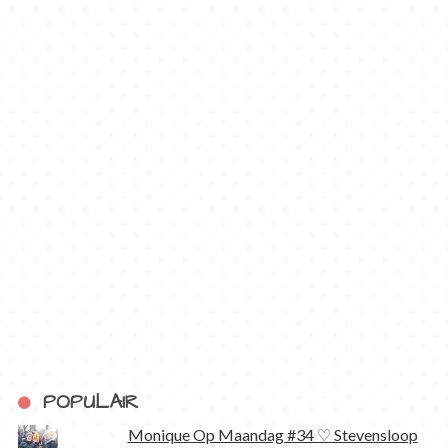
POPULAIR
Monique Op Maandag #34 ♡ Stevensloop