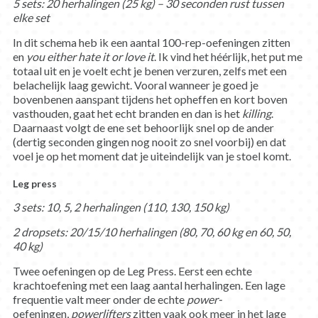
5 sets: 20 herhalingen (25 kg) – 30 seconden rust tussen
elke set
In dit schema heb ik een aantal 100-rep-oefeningen zitten
en
you either hate it or love it
. Ik vind het héérlijk, het put me
totaal uit en je voelt echt je benen verzuren, zelfs met een
belachelijk laag gewicht. Vooral wanneer je goed je
bovenbenen aanspant tijdens het opheffen en kort boven
vasthouden, gaat het echt branden en dan is het
killing
.
Daarnaast volgt de ene set behoorlijk snel op de ander
(dertig seconden gingen nog nooit zo snel voorbij) en dat
voel je op het moment dat je uiteindelijk van je stoel komt.
Leg press
3 sets: 10, 5, 2 herhalingen (110, 130, 150 kg)
2 dropsets: 20/15/10 herhalingen (80, 70, 60 kg en 60, 50,
40 kg)
Twee oefeningen op de Leg Press. Eerst een echte
krachtoefening met een laag aantal herhalingen. Een lage
frequentie valt meer onder de echte
power-
oefeningen,
powerlifters
zitten vaak ook meer in het lage