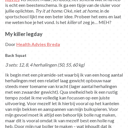
is echt een beestenschema. Ik ga een tipje van de sluier voor
jullie oplichten.
Try it at home
. Oké, niet
at home
, in de
sportschool lijkt me een beter idee. Probeer het eens en laat
me weten hoe je het vond. Is het
killer
of zeg je… MEH?
My killer legday
Door
Health Advies Breda
Back Squat
3 sets: 12, 8, 4 herhalingen (50, 55, 60 kg)
Ik begin met een piramide-set waarbij ik van een hoog aantal
herhalingen met een relatief laag gewicht opbouw naar
steeds meer toename van kracht (lager aantal herhalingen
met een zwaarder gewicht). Qua snelheid heb ik een rustig
tempo zodat ik me volledig kan focussen op een juiste
uitvoering. Voor mezelf let ik hierbij vooral op het kantelen
van mijn bekken en aanspannen van mijn buikspieren. Voor
mijn gevoel moet ik altijd een behoorlijk bolle rug maken,
maar dit is vooral omdat ik van mezelf best een holle rug
heb. Door mijn rug boller te maken – wat inhoudt dat ik