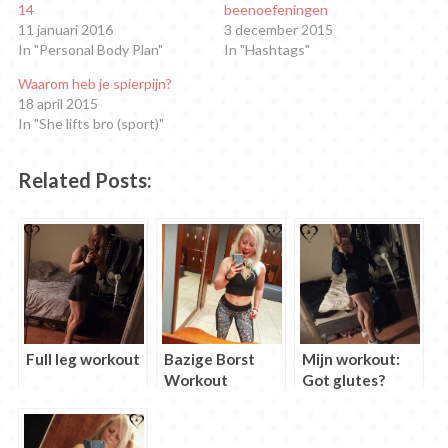
14
beenoefeningen
nieuw
nieuw
nieuw
nieuw
nieuw
nieuw
venster
venster
venster
venster
venster
venster
11 januari 2016
3 december 2015
geopend)
geopend)
geopend)
geopend)
geopend)
geopend)
In "Personal Body Plan"
In "Hashtags"
Waarom heb je spierpijn?
18 april 2015
In "She lifts bro (sport)"
Related Posts:
Full leg workout
Bazige Borst
Mijn workout:
Workout
Got glutes?