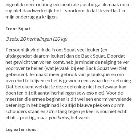
eigenlijk meer richting een neutrale positie ga; ik maak mijn
rug niet daadwerkelijk bol – voorkom ik dat ik veel last in
mijn onderrug ga krijgen.
Front Squat
3 sets: 20 herhalingen (20 kg)
Persoonlijk vind ik de Front Squat veel leuker (en
uitdagender; daarom leuker) dan de Back Squat. Doordat
het gewicht van voren komt, heb je minder de neiging te ver
voorover te hellen (wat je vaak bij een Back Squat wel ziet
gebeuren). Je maakt meer gebruik van je buikspieren om
overeind te blijven en het is gewoon een zwaardere oefening.
Dat betekent wel dat je deze oefening niet heel zwaar kan
doen (en bij dit aantal herhalingen sowieso niet). Voor de
meesten die ermee beginnen is dit wel een enorm vervelende
oefening: in het begin had ik altijd blauwe plekken op m’n
schouders staan en zo’n stang tegen je keel is nou niet echt
ehhh… prettig, maar
you know
, het went.
Leg extensions