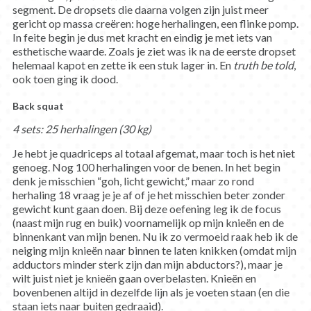
segment. De dropsets die daarna volgen zijn juist meer
gericht op massa creëren: hoge herhalingen, een flinke pomp.
In feite begin je dus met kracht en eindig je met iets van
esthetische waarde. Zoals je ziet was ik na de eerste dropset
helemaal kapot en zette ik een stuk lager in. En
truth be told
,
ook toen ging ik dood.
Back squat
4 sets: 25 herhalingen (30 kg)
Je hebt je quadriceps al totaal afgemat, maar toch is het niet
genoeg. Nog 100 herhalingen voor de benen. In het begin
denk je misschien “goh, licht gewicht,” maar zo rond
herhaling 18 vraag je je af of je het misschien beter zonder
gewicht kunt gaan doen. Bij deze oefening leg ik de focus
(naast mijn rug en buik) voornamelijk op mijn knieën en de
binnenkant van mijn benen. Nu ik zo vermoeid raak heb ik de
neiging mijn knieën naar binnen te laten knikken (omdat mijn
adductors minder sterk zijn dan mijn abductors?), maar je
wilt juist niet je knieën gaan overbelasten. Knieën en
bovenbenen altijd in dezelfde lijn als je voeten staan (en die
staan iets naar buiten gedraaid).