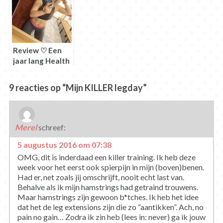
Review ♡ Een
jaar lang Health
Advies Breda
9 reacties op “Mijn KILLER legday”
Merel
schreef:
5 augustus 2016 om 07:38
OMG, dit is inderdaad een killer training. Ik heb deze
week voor het eerst ook spierpijn in mijn (boven)benen.
Had er, net zoals jij omschrijft, nooit echt last van.
Behalve als ik mijn hamstrings had getraind trouwens.
Maar hamstrings zijn gewoon b*tches. Ik heb het idee
dat het de leg extensions zijn die zo “aantikken”. Ach, no
pain no gain… Zodra ik zin heb (lees in: never) ga ik jouw