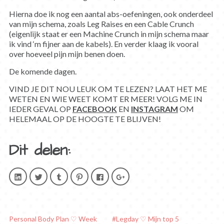
Hierna doe ik nog een aantal abs-oefeningen, ook onderdeel
van mijn schema, zoals Leg Raises en een Cable Crunch
(eigenlijk staat er een Machine Crunch in mijn schema maar
ik vind ‘m fijner aan de kabels). En verder klaag ik vooral
over hoeveel pijn mijn benen doen.
De komende dagen.
VIND JE DIT NOU LEUK OM TE LEZEN? LAAT HET ME
WETEN EN WIE WEET KOMT ER MEER! VOLG ME IN
IEDER GEVAL OP
FACEBOOK
EN
INSTAGRAM
OM
HELEMAAL OP DE HOOGTE TE BLIJVEN!
Dit delen:
Klik
Klik
Klik
Klik
Klik
Klik
om
om
om
om
om
om
op
te
op
op
te
op
LinkedIn
delen
Tumblr
Pinterest
delen
Google+
te
met
te
te
op
te
delen.
Twitter
delen
delen
Facebook
delen
(Wordt
(Wordt
(Wordt
(Wordt
(Wordt
(Wordt
in
in
in
in
in
in
Personal Body Plan ♡ Week
#Legday ♡ Mijn top 5
een
een
een
een
een
een