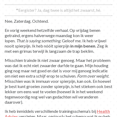
❝Eergister? Ja, dag twee is altijd het zwaarst, hè.
Nee. Zaterdag. Ochtend.
En vorig weekend hetzelfde verhaal. Op vrijdag benen
getraind, ergens halverwege maandag kon ik weer
lopen.
That is saying something
. Geloof me. Ik heb vrijwel
nooit spierpijn. Ik heb nóóit spierpijn
in mijn benen
. Zeg ik
met een grimas terwijl ik langzaam de trap beklim.
Misschien trainde ik niet zwaar genoeg. Maar het probleem
was dat ik echt niet zwaarder durfde te gaan. Mijn houding
ging nog maar net goed en dat is voor mij genoeg indicatie
om niet een extra schijf erop te schuiven.
Form over weight
.
Misschien was ik immuun voor spierpijn, kan ook. En hoewel
je best kunt groeien zonder spierpijn, is het stiekem ook best
lekker om eens wat te voelen (hoewel ik in het weekend
tegenwoordig nog wel van gedachten wil veranderen
daarover).
Ik heb inmiddels verschillende trainingsschema’s bij
Health
Advies
versleten. Maar,
seriously
, het schema wat ik nu heb