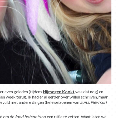
r even geleden (tijdens
Nijmegen Kookt
was dat nog) en
n week terug. Ik had er al eerder over willen schrijven, maar
 gevuld met andere dingen (hele seizoenen van
Suits
,
New Girl
ijd om de
food hotspots
op een rijtje te zetten. Want laten we