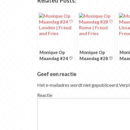
Related Posts:
in
in
in
in
in
in
een
een
een
een
een
een
nieuw
nieuw
nieuw
nieuw
nieuw
nieuw
venster
venster
venster
venster
venster
venster
geopend)
geopend)
geopend)
geopend)
geopend)
geopend)
Monique Op
Monique Op
Moni
Maandag #24 ♡
Maandag #28 ♡
Maan
Londen
Rome
Liss
Geef een reactie
Het e-mailadres wordt niet gepubliceerd.
Verpl
Reactie