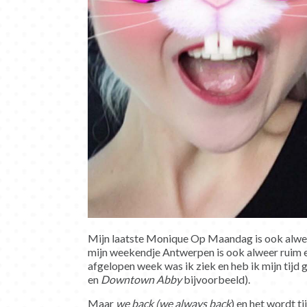
Mijn laatste Monique Op Maandag is ook alwee
mijn weekendje Antwerpen is ook alweer ruim ee
afgelopen week was ik ziek en heb ik mijn tijd
en
Downtown Abby
bijvoorbeeld).
Maar
we back
(we always back
) en het wordt t