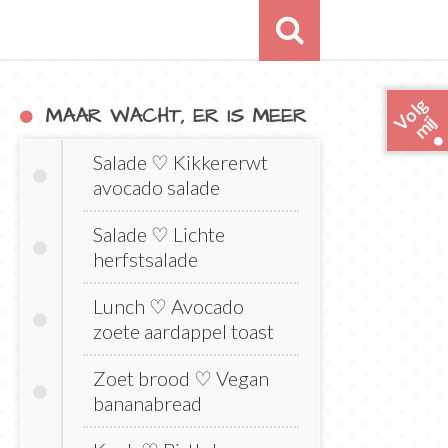
o
l
g
m
i
MAAR WACHT, ER IS MEER
V
j
Salade ♡ Kikkererwt
avocado salade
Salade ♡ Lichte
herfstsalade
Lunch ♡ Avocado
zoete aardappel toast
Zoet brood ♡ Vegan
bananabread