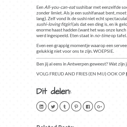
Een
All-you-can-eat
sushibar met eenzelfde soor
zonder limiet. Als je een sushifanaat bent, moet
lang). Zelf vond ik de sushi niet echt spectaculai
sushi-loving fitgirl
(als dat een ding is, en ik ge
enorme haast hadden (want het was onze lunch e
werd ingespeeld. Eten staat in
no-time
op tafel.
Even een grappig momentje waarop een serveers
gelukkig niet voor ons te zijn. WOEPSIE.
Ben jij al eens in Antwerpen geweest? Wat zijn
VOLG FREUD AND FRIES (EN MIJ) OOK OP
Dit delen:
Klik
Klik
Klik
Klik
Klik
Klik
om
om
om
om
om
om
op
te
op
op
te
op
LinkedIn
delen
Tumblr
Pinterest
delen
Google+
te
met
te
te
op
te
delen.
Twitter
delen
delen
Facebook
delen
(Wordt
(Wordt
(Wordt
(Wordt
(Wordt
(Wordt