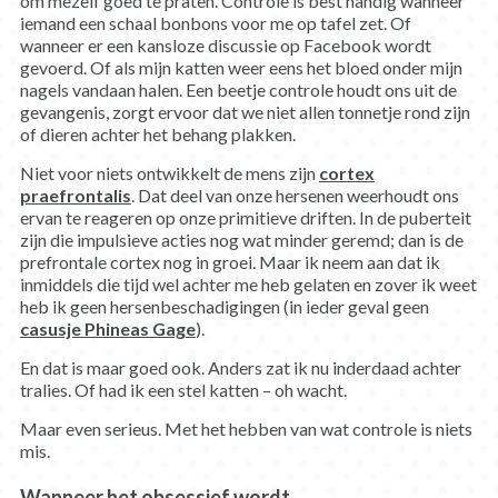
om mezelf goed te praten. Controle is best handig wanneer
iemand een schaal bonbons voor me op tafel zet. Of
wanneer er een kansloze discussie op Facebook wordt
gevoerd. Of als mijn katten weer eens het bloed onder mijn
nagels vandaan halen. Een beetje controle houdt ons uit de
gevangenis, zorgt ervoor dat we niet allen tonnetje rond zijn
of dieren achter het behang plakken.
Niet voor niets ontwikkelt de mens zijn
cortex
praefrontalis
. Dat deel van onze hersenen weerhoudt ons
ervan te reageren op onze primitieve driften. In de puberteit
zijn die impulsieve acties nog wat minder geremd; dan is de
prefrontale cortex nog in groei. Maar ik neem aan dat ik
inmiddels die tijd wel achter me heb gelaten en zover ik weet
heb ik geen hersenbeschadigingen (in ieder geval geen
casusje Phineas Gage
).
En dat is maar goed ook. Anders zat ik nu inderdaad achter
tralies. Of had ik een stel katten – oh wacht.
Maar even serieus. Met het hebben van wat controle is niets
mis.
Wanneer het obsessief wordt