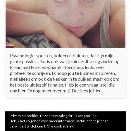
Psychologie, sporten, koken en bakken, dat zijn mijn
grote passies. Dat is ook wat je hier zult terugvinden op
Freud and Fries en waar ik steeds iets leuks over
probeer te schrijven. Ik hoop jou te kunnen inspireren,
niet alleen om ook de keuken in te duiken, maar ook om
het beste uit jezelf te halen. Heb je een vraag, stel die
dan
hier
. En nog meer over mij? Dat lees je
hier
.
Privacy en cookies: Deze site maakt gebruik van cookies.
Bekijk het volgende voor meer informatie, inclusief hoe je deze
verwijdert of blokkeert:
Ons cookiebeleid