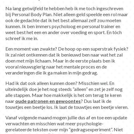
Na lang getwijfeld te hebben heb ik me toch ingeschreven
bij Personal Body Plan. Niet alleen geld speelde een rol maar
ook de gedachte dat ik het best allemaal zelf zou moeten
kunnen. Ik ben immers psycholoog en personal trainer en
weet best het een en ander over voeding en sport. En tóch
schreef ik me in.
Een moment van zwakte? De hoop op een superstrak fysiek?
Ik zal niet ontkennen dat ik benieuwd ben naar wat het zal
doen met mijn lichaam. Maar in de eerste plaats ben ik
vooral nieuwsgierig naar het mentale proces en de
veranderingen die ik ga maken in mijn gedrag.
Had ik dat ook alleen kunnen doen? Misschien wel. En
uiteindelijk doe je het nog steeds “alleen” en zet je zelf nog
alle stappen. Maar hoe makkelijk is het om terug te keren
naar
oude patronen en gewoontes
? Dus laat ik de
touwtjes een beetje los. Ik laat de touwtjes een beetje vieren.
Vanaf volgende maand mogen jullie dus af en toe een update
verwachten en misschien wat meer psychologie-
gerelateerde teksten over mijn “gedragsexperiment”. Niet