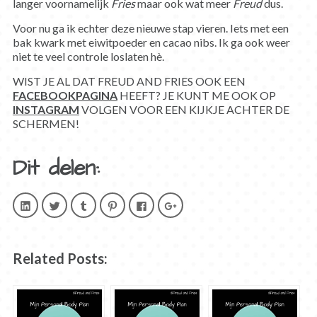
langer voornamelijk
Fries
maar ook wat meer
Freud
dus.
Voor nu ga ik echter deze nieuwe stap vieren. Iets met een
bak kwark met eiwitpoeder en cacao nibs. Ik ga ook weer
niet te veel controle loslaten hè.
WIST JE AL DAT FREUD AND FRIES OOK EEN
FACEBOOKPAGINA
HEEFT? JE KUNT ME OOK OP
INSTAGRAM
VOLGEN VOOR EEN KIJKJE ACHTER DE
SCHERMEN!
Dit delen:
Klik
Klik
Klik
Klik
Klik
Klik
om
om
om
om
om
om
op
te
op
op
te
op
LinkedIn
delen
Tumblr
Pinterest
delen
Google+
te
met
te
te
op
te
delen.
Twitter
delen
delen
Facebook
delen
(Wordt
(Wordt
(Wordt
(Wordt
(Wordt
(Wordt
Related Posts:
in
in
in
in
in
in
een
een
een
een
een
een
nieuw
nieuw
nieuw
nieuw
nieuw
nieuw
venster
venster
venster
venster
venster
venster
geopend)
geopend)
geopend)
geopend)
geopend)
geopend)