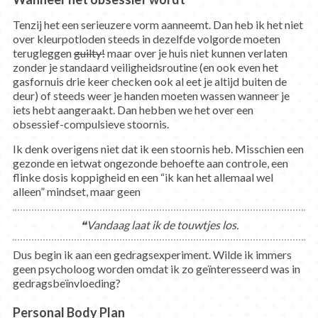
Tenzij het een serieuzere vorm aanneemt. Dan heb ik het niet
over kleurpotloden steeds in dezelfde volgorde moeten
terugleggen
guilty!
maar over je huis niet kunnen verlaten
zonder je standaard veiligheidsroutine (en ook even het
gasfornuis drie keer checken ook al eet je altijd buiten de
deur) of steeds weer je handen moeten wassen wanneer je
iets hebt aangeraakt. Dan hebben we het over een
obsessief-compulsieve stoornis.
Ik denk overigens niet dat ik een stoornis heb. Misschien een
gezonde en ietwat ongezonde behoefte aan controle, een
flinke dosis koppigheid en een “ik kan het allemaal wel
alleen” mindset, maar geen
❝Vandaag laat ik de touwtjes los.
Dus begin ik aan een gedragsexperiment. Wilde ik immers
geen psycholoog worden omdat ik zo geïnteresseerd was in
gedragsbeïnvloeding?
Personal Body Plan