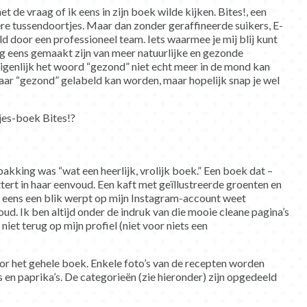
t de vraag of ik eens in zijn boek wilde kijken. Bites!, een
re tussendoortjes. Maar dan zonder geraffineerde suikers, E-
d door een professioneel team. Iets waarmee je mij blij kunt
g eens gemaakt zijn van meer natuurlijke en gezonde
eigenlijk het woord “gezond” niet echt meer in de mond kan
aar “gezond” gelabeld kan worden, maar hopelijk snap je wel
tjes-boek Bites!?
akking was “wat een heerlijk, vrolijk boek.” Een boek dat –
ttert in haar eenvoud. Een kaft met geïllustreerde groenten en
wel eens een blik werpt op mijn Instagram-account weet
houd. Ik ben altijd onder de indruk van die mooie cleane pagina’s
 niet terug op mijn profiel (niet voor niets een
door het gehele boek. Enkele foto’s van de recepten worden
 en paprika’s. De categorieën (zie hieronder) zijn opgedeeld