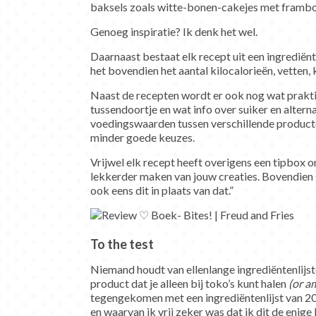
baksels zoals witte-bonen-cakejes met framb
Genoeg inspiratie? Ik denk het wel.
Daarnaast bestaat elk recept uit een ingrediënten
het bovendien het aantal kilocalorieën, vetten,
Naast de recepten wordt er ook nog wat prakti
tussendoortje en wat info over suiker en alterna
voedingswaarden tussen verschillende producte
minder goede keuzes.
Vrijwel elk recept heeft overigens een tipbox 
lekkerder maken van jouw creaties. Bovendien g
ook eens dit in plaats van dat.”
To the test
Niemand houdt van ellenlange ingrediëntenlijst
product dat je alleen bij toko’s kunt halen
(or a
tegengekomen met een ingrediëntenlijst van 2
en waarvan ik vrij zeker was dat ik dit de enige