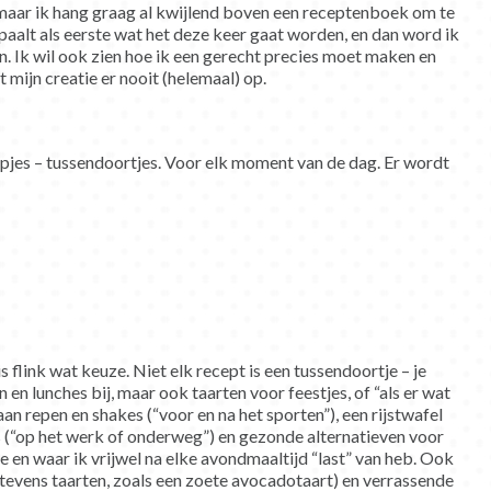
 maar ik hang graag al kwijlend boven een receptenboek om te
aalt als eerste wat het deze keer gaat worden, en dan word ik
n. Ik wil ook zien hoe ik een gerecht precies moet maken en
kt mijn creatie er nooit (helemaal) op.
apjes – tussendoortjes. Voor elk moment van de dag. Er wordt
s flink wat keuze. Niet elk recept is een tussendoortje – je
 en lunches bij, maar ook taarten voor feestjes, of “als er wat
aan repen en shakes (“voor en na het sporten”), een rijstwafel
(“op het werk of onderweg”) en gezonde alternatieven voor
en waar ik vrijwel na elke avondmaaltijd “last” van heb. Ook
 tevens taarten, zoals een zoete avocadotaart) en verrassende