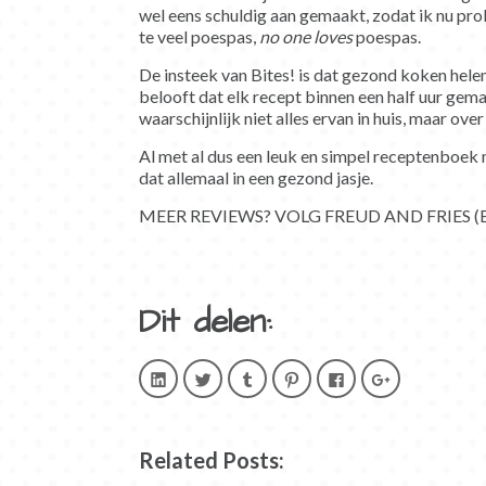
wel eens schuldig aan gemaakt, zodat ik nu pro
te veel poespas,
no one loves
poespas.
De insteek van Bites! is dat gezond koken helem
belooft dat elk recept binnen een half uur gemaa
waarschijnlijk niet alles ervan in huis, maar ove
Al met al dus een leuk en simpel receptenboek 
dat allemaal in een gezond jasje.
MEER REVIEWS? VOLG FREUD AND FRIES (
Dit delen:
Klik
Klik
Klik
Klik
Klik
Klik
om
om
om
om
om
om
op
te
op
op
te
op
LinkedIn
delen
Tumblr
Pinterest
delen
Google+
te
met
te
te
op
te
delen.
Twitter
delen
delen
Facebook
delen
(Wordt
(Wordt
(Wordt
(Wordt
(Wordt
(Wordt
Related Posts:
in
in
in
in
in
in
een
een
een
een
een
een