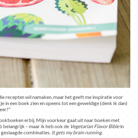
ie recepten wil namaken, maar het geeft me inspiratie voor
tje in een boek zien en opeens tot een geweldige (denk ik dan)
eer?”
ookboeken erbij. Mijn voorkeur gaat uit naar boeken met
 zó belangrijk – maar ik heb ook de
Vegetarian Flavor Bible
in
ar geslaagde combinaties.
It gets my brain running
.