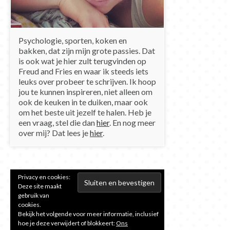
Psychologie, sporten, koken en
bakken, dat zijn mijn grote passies. Dat
is ook wat je hier zult terugvinden op
Freud and Fries en waar ik steeds iets
leuks over probeer te schrijven. Ik hoop
jou te kunnen inspireren, niet alleen om
ook de keuken in te duiken, maar ook
om het beste uit jezelf te halen. Heb je
een vraag, stel die dan
hier
. En nog meer
over mij? Dat lees je
hier
.
Privacy en cookies:
Deze site maakt
gebruik van
cookies.
Bekijk het volgende voor meer informatie, inclusief
hoe je deze verwijdert of blokkeert:
Ons