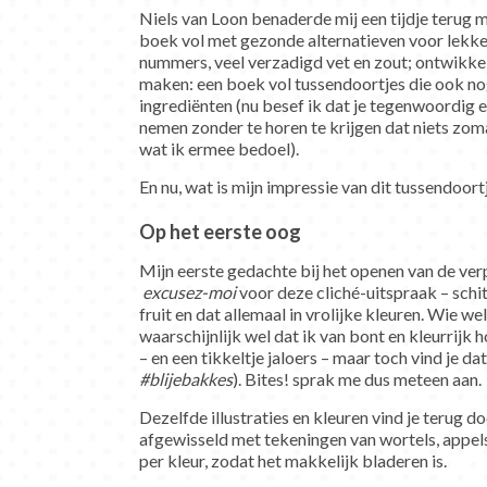
Niels van Loon benaderde mij een tijdje terug me
boek vol met gezonde alternatieven voor lekke
nummers, veel verzadigd vet en zout; ontwikkel
maken: een boek vol tussendoortjes die ook no
ingrediënten (nu besef ik dat je tegenwoordig 
nemen zonder te horen te krijgen dat niets zom
wat ik ermee bedoel).
En nu, wat is mijn impressie van dit tussendoor
Op het eerste oog
Mijn eerste gedachte bij het openen van de verp
excusez-moi
voor deze cliché-uitspraak – schi
fruit en dat allemaal in vrolijke kleuren. Wie 
waarschijnlijk wel dat ik van bont en kleurrijk 
– en een tikkeltje jaloers – maar toch vind je dat
#blijebakkes
). Bites! sprak me dus meteen aan.
Dezelfde illustraties en kleuren vind je terug 
afgewisseld met tekeningen van wortels, appels
per kleur, zodat het makkelijk bladeren is.