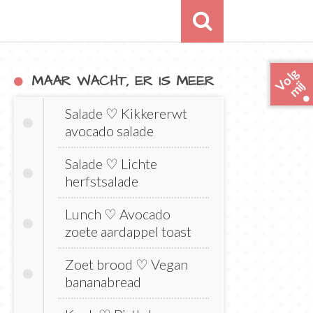
o
l
g
m
i
MAAR WACHT, ER IS MEER
V
j
Salade ♡ Kikkererwt
avocado salade
Salade ♡ Lichte
herfstsalade
Lunch ♡ Avocado
zoete aardappel toast
Zoet brood ♡ Vegan
bananabread