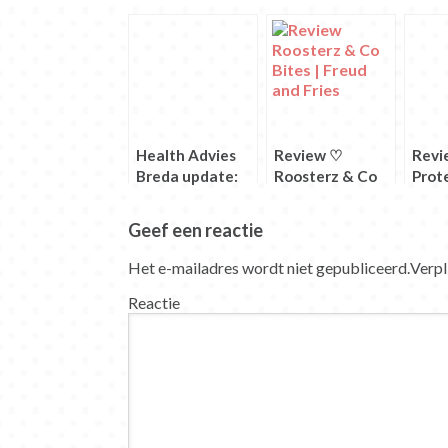
nieuw
nieuw
nieuw
nieuw
nieuw
nieuw
venster
venster
venster
venster
venster
venster
geopend)
geopend)
geopend)
geopend)
geopend)
geopend)
Health Advies
Review ♡
Revi
Breda update:
Roosterz & Co
Prote
Let’s get
Bites
Prod
physical
Geef een reactie
Het e-mailadres wordt niet gepubliceerd.
Verpl
Reactie