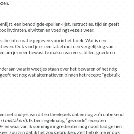
ozen.
lijst, een benodigde-spullen-lijst, instructies, tijd én geeft
 koolhydraten, eiwitten en voedingsvezels weer.
sche informatie gegeven voorin het boek. Wat is een
tieven. Ook vind je er een tabel met een vergelijking van
n om je meer bewust te maken van verschillen, goede en
onderaan waarin weetjes staan over het bewaren of het nóg
eeft het nog wat alternatieven binnen het recept: “gebruik
en met snufjes van dit en theelepels dat en nog zo’n onbekend
m I mistaken?
)
.
Ik ben regelmatig “gezonde” recepten
0+ en waarvan ik sommige ingrediënten nog nooit had gezien
 keer zou zijn dat ik het zou gebruiken. Zelf heb ik me er ook