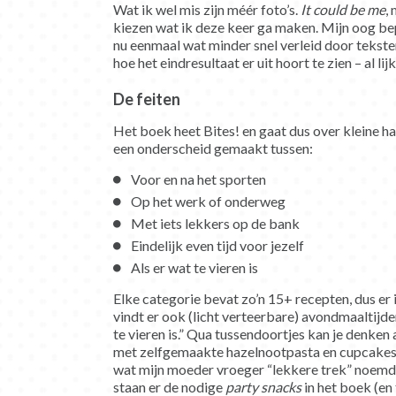
Wat ik wel mis zijn méér foto’s.
It could be me
,
kiezen wat ik deze keer ga maken. Mijn oog bep
nu eenmaal wat minder snel verleid door tekste
hoe het eindresultaat er uit hoort te zien – al lij
De feiten
Het boek heet Bites! en gaat dus over kleine h
een onderscheid gemaakt tussen:
Voor en na het sporten
Op het werk of onderweg
Met iets lekkers op de bank
Eindelijk even tijd voor jezelf
Als er wat te vieren is
Elke categorie bevat zo’n 15+ recepten, dus er i
vindt er ook (licht verteerbare) avondmaaltijden
te vieren is.” Qua tussendoortjes kan je denken 
met zelfgemaakte hazelnootpasta en cupcakes 
wat mijn moeder vroeger “lekkere trek” noemde 
staan er de nodige
party snacks
in het boek (en