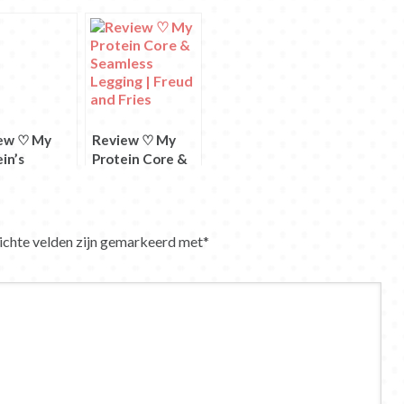
ew ♡ My
Review ♡ My
in’s
Protein Core &
ucts
Seamless
Legging
ichte velden zijn gemarkeerd met
*