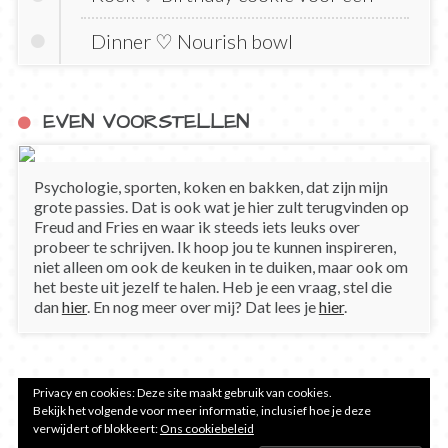
Dinner ♡ Nourish bowl
EVEN VOORSTELLEN
Psychologie, sporten, koken en bakken, dat zijn mijn
grote passies. Dat is ook wat je hier zult terugvinden op
Freud and Fries en waar ik steeds iets leuks over
probeer te schrijven. Ik hoop jou te kunnen inspireren,
niet alleen om ook de keuken in te duiken, maar ook om
het beste uit jezelf te halen. Heb je een vraag, stel die
dan
hier
. En nog meer over mij? Dat lees je
hier
.
Privacy en cookies: Deze site maakt gebruik van cookies.
Bekijk het volgende voor meer informatie, inclusief hoe je deze
verwijdert of blokkeert:
Ons cookiebeleid