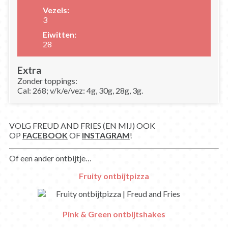
Vezels:
3
Eiwitten:
28
Extra
Zonder toppings:
Cal: 268; v/k/e/vez: 4g, 30g, 28g, 3g.
VOLG FREUD AND FRIES (EN MIJ) OOK
OP
FACEBOOK
OF
INSTAGRAM
!
Of een ander ontbijtje…
Fruity ontbijtpizza
Pink & Green ontbijtshakes