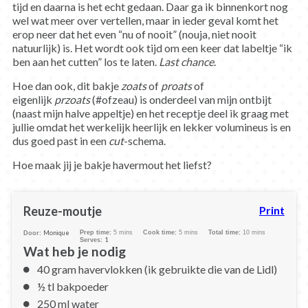
tijd en daarna is het echt gedaan. Daar ga ik binnenkort nog
wel wat meer over vertellen, maar in ieder geval komt het
erop neer dat het even “nu of nooit” (nouja, niet nooit
natuurlijk) is. Het wordt ook tijd om een keer dat labeltje “ik
ben aan het cutten” los te laten.
Last chance
.
Hoe dan ook, dit bakje
zoats
of
proats
of
eigenlijk
przoats
(#ofzeau) is onderdeel van mijn ontbijt
(naast mijn halve appeltje) en het receptje deel ik graag met
jullie omdat het werkelijk heerlijk en lekker volumineus is en
dus goed past in een
cut
-schema.
Hoe maak jij je bakje havermout het liefst?
Reuze-moutje
Print
Monique
Prep time:
5 mins
Cook time:
5 mins
Total time:
10 mins
Door:
1
Serves:
Wat heb je nodig
40 gram havervlokken (ik gebruikte die van de Lidl)
½ tl bakpoeder
250 ml water