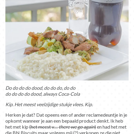
Do do do do dood, do do do, do do
do do do do dood, always Coca-Cola
Kip. Het meest veelzijdige stukje vlees. Kip.
Herken je dat? Dat opeens een of ander reclamedeuntje in je
opkomt wanneer je aan een bepaald product denkt. Ik heb
het met kip
(het meest v…
there we go again
)
en had het met
die BN Biscuits maar volgens mij (?) verkopen ze die niet