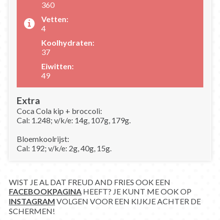
360
Vetten:
4
Koolhydraten:
37
Eiwitten:
49
Extra
Coca Cola kip + broccoli:
Cal: 1.248; v/k/e: 14g, 107g, 179g.
Bloemkoolrijst:
Cal: 192; v/k/e: 2g, 40g, 15g.
WIST JE AL DAT FREUD AND FRIES OOK EEN
FACEBOOKPAGINA
HEEFT? JE KUNT ME OOK OP
INSTAGRAM
VOLGEN VOOR EEN KIJKJE ACHTER DE
SCHERMEN!