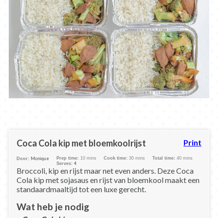
Coca Cola kip met bloemkoolrijst
Print
Monique
Prep time:
10 mins
Cook time:
30 mins
Total time:
40 mins
Door:
4
Serves:
Broccoli, kip en rijst maar net even anders. Deze Coca
Cola kip met sojasaus en rijst van bloemkool maakt een
standaardmaaltijd tot een luxe gerecht.
Wat heb je nodig