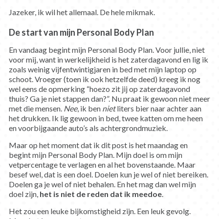
Jazeker, ik wil het allemaal. De hele mikmak.
De start van mijn Personal Body Plan
En vandaag begint mijn Personal Body Plan. Voor jullie, niet
voor mij, want in werkelijkheid is het zaterdagavond en lig ik
zoals weinig vijfentwintigjaren in bed met mijn laptop op
schoot. Vroeger (toen ik ook hetzelfde deed) kreeg ik nog
wel eens de opmerking “hoezo zit jij op zaterdagavond
thuis? Ga je niet stappen dan?”. Nu praat ik gewoon niet meer
met die mensen.
Nee
, ik ben
niet
liters bier naar achter aan
het drukken. Ik lig gewoon in bed, twee katten om me heen
en voorbijgaande auto’s als achtergrondmuziek.
Maar op het moment dat ik dit post is het maandag en
begint mijn Personal Body Plan. Mijn doel is om mijn
vetpercentage te verlagen en al het bovenstaande. Maar
besef wel, dat is een doel. Doelen kun je wel of niet bereiken.
Doelen ga je wel of niet behalen. En het mag dan wel mijn
doel zijn,
het is niet de reden dat ik meedoe
.
Het zou een leuke bijkomstigheid zijn. Een leuk gevolg.