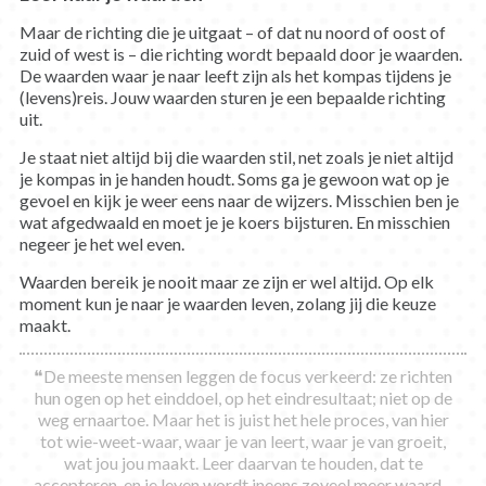
Maar de richting die je uitgaat – of dat nu noord of oost of
zuid of west is – die richting wordt bepaald door je waarden.
De waarden waar je naar leeft zijn als het kompas tijdens je
(levens)reis. Jouw waarden sturen je een bepaalde richting
uit.
Je staat niet altijd bij die waarden stil, net zoals je niet altijd
je kompas in je handen houdt. Soms ga je gewoon wat op je
gevoel en kijk je weer eens naar de wijzers. Misschien ben je
wat afgedwaald en moet je je koers bijsturen. En misschien
negeer je het wel even.
Waarden bereik je nooit maar ze zijn er wel altijd. Op elk
moment kun je naar je waarden leven, zolang jij die keuze
maakt.
❝De meeste mensen leggen de focus verkeerd: ze richten
hun ogen op het einddoel, op het eindresultaat; niet op de
weg ernaartoe. Maar het is juist het hele proces, van hier
tot wie-weet-waar, waar je van leert, waar je van groeit,
wat jou jou maakt. Leer daarvan te houden, dat te
accepteren, en je leven wordt ineens zoveel meer waard –