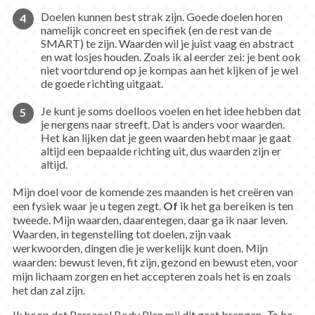
Doelen kunnen best strak zijn. Goede doelen horen
namelijk concreet en specifiek (en de rest van de
SMART) te zijn. Waarden wil je juist vaag en abstract
en wat losjes houden. Zoals ik al eerder zei: je bent ook
niet voortdurend op je kompas aan het kijken of je wel
de goede richting uitgaat.
Je kunt je soms doelloos voelen en het idee hebben dat
je nergens naar streeft. Dat is anders voor waarden.
Het kan lijken dat je geen waarden hebt maar je gaat
altijd een bepaalde richting uit, dus waarden zijn er
altijd.
Mijn doel voor de komende zes maanden is het creëren van
een fysiek waar je u tegen zegt.
Of
ik het ga bereiken is ten
tweede. Mijn waarden, daarentegen, daar ga ik naar leven.
Waarden, in tegenstelling tot doelen, zijn vaak
werkwoorden, dingen die je werkelijk kunt doen. Mijn
waarden: bewust leven, fit zijn, gezond en bewust eten, voor
mijn lichaam zorgen en het accepteren zoals het is en zoals
het dan zal zijn.
Ik hoop dat Personal Body Plan mij dit gaat brengen.
To be