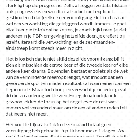
sterk ligt op die progressie. Zelfs al zeggen ze dat stilstaan
ook progressie is en wordt er absoluut niet expliciet
gestimuleerd dat je elke keer vooruitgang ziet, toch is dat
wel een verwachting die getriggerd wordt. Immers, je gaat
elke keer die foto’s online zetten, je coach kijkt mee, je ziet
anderen in je PBP-omgeving hetzelfde doen, je creëert bij
jezelf uiteraard die verwachting, en de zes-maanden-
eindstreep komt steeds meer in zicht.
Het is logisch dat je niet altijd dezelfde vooruitgang blijft
zien als misschien de eerste keer of die tweede keer of elke
andere keer daarna. Bovendien bestaat er zoiets als de wet
van de verminderde meeropbrengst, wat inhoudt dat een
gevorderde sporter minder resultaat zal waarnemen dan een
beginnende. Maar toch hoop en verwacht je (in ieder geval:
ik) die verandering wel te zien. En leg ik natuurlijk ook
gewoon lekker de focus op het negatieve: de rest was
immers wel veranderd maar om de een of andere reden telt
dat ineens niet meer.
Het voelde bijna alsof ik in deze maand totaal geen
vooruitgang heb geboekt. Jup. Ik hoor mezelf klagen.
The
ugly
. Perfectionisme die de overtoon voert. Terwijl ik, als ik