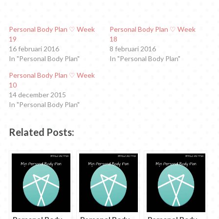
LinkedIn
delen
Tumblr
Pinterest
delen
Google+
te
met
te
te
op
te
delen.
Twitter
delen
delen
Facebook
delen
(Wordt
(Wordt
(Wordt
(Wordt
(Wordt
(Wordt
in
in
in
in
in
in
Personal Body Plan ♡ Week
Personal Body Plan ♡ Week
een
een
een
een
een
een
19
18
nieuw
nieuw
nieuw
nieuw
nieuw
nieuw
venster
venster
venster
venster
venster
venster
16 februari 2016
8 februari 2016
geopend)
geopend)
geopend)
geopend)
geopend)
geopend)
In "Personal Body Plan"
In "Personal Body Plan"
Personal Body Plan ♡ Week
10
14 december 2015
In "Personal Body Plan"
Related Posts: