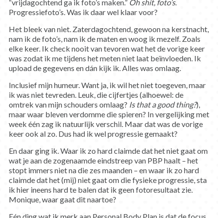
“vrijdagochtend ga ik foto’s maken.”
Oh shit, foto’s
.
Progressiefoto’s. Was ik daar wel klaar voor?
Het bleek van niet. Zaterdagochtend, gewoon na kerstnacht,
nam ik de foto’s, nam ik de maten en woog ik mezelf. Zoals
elke keer. Ik check nooit van tevoren wat het de vorige keer
was zodat ik me tijdens het meten niet laat beïnvloeden. Ik
upload de gegevens en dán kijk ik. Alles was omlaag.
Inclusief mijn humeur. Want ja, ik wil het niet toegeven, maar
ik was niet tevreden. Leuk, die cijfertjes (alhoewel: de
omtrek van mijn schouders omlaag?
Is that a good thing?
),
maar waar bleven verdomme die spieren? In vergelijking met
week één zag ik natuurlijk verschil. Maar dat was de vorige
keer ook al zo. Dus had ik wel progressie gemaakt?
En daar ging ik. Waar ik zo hard claimde dat het niet gaat om
wat je aan de zogenaamde eindstreep van PBP haalt – het
stopt immers niet na die zes maanden – en waar ik zo hard
claimde dat het (mij) niet gaat om die fysieke progressie, sta
ik hier ineens hard te balen dat ik geen fotoresultaat zie.
Monique, waar gaat dit naartoe?
Eén ding wat ik merk aan Personal Body Plan is dat de focus