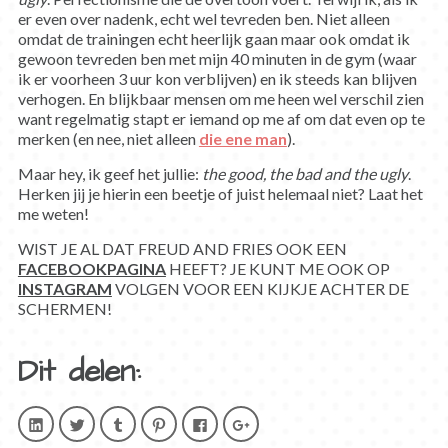
er even over nadenk, echt wel tevreden ben. Niet alleen
omdat de trainingen echt heerlijk gaan maar ook omdat ik
gewoon tevreden ben met mijn 40 minuten in de gym (waar
ik er voorheen 3 uur kon verblijven) en ik steeds kan blijven
verhogen. En blijkbaar mensen om me heen wel verschil zien
want regelmatig stapt er iemand op me af om dat even op te
merken (en nee, niet alleen
die ene man
).
Maar hey, ik geef het jullie:
the good, the bad and the ugly
.
Herken jij je hierin een beetje of juist helemaal niet? Laat het
me weten!
WIST JE AL DAT FREUD AND FRIES OOK EEN
FACEBOOKPAGINA
HEEFT? JE KUNT ME OOK OP
INSTAGRAM
VOLGEN VOOR EEN KIJKJE ACHTER DE
SCHERMEN!
Dit delen:
Klik
Klik
Klik
Klik
Klik
Klik
om
om
om
om
om
om
op
te
op
op
te
op