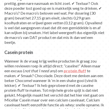
prettig, geen nare nasmaak en licht zoet. ✔ Textuur? Ook
deze poeder lost goed op en is makkelijk weg te drinken. ✔
Macro’s? De macro’s beloven wel wat. Per dosering (30
gram) bevat het 27,15 gram eiwit, slechts 0,29 gram
koolhydraten en vrijwel geen vetten (0,12 gram). Opvallend
is wel dat aangegeven staat dat dit een gemiddelde is en af
kan wijken bij smaken. Het label weergeeft dus eigenlijk niet
de macro’s van DAT product en dat mis ik dan wel een
beetje.
Casein protein
Wanneer ik de vraag krijg welke producten ik graag zou
willen reviewen roep ik altijd direct: “caseïne!” Alleen maar
een excuus (
not that I need any
) om
protein fluff
te
maken. ✔ Smaak? Chocolade. Deze doet me denken aan een
beker Chocomel wanneer ik ‘m in een shake gooi (vind ik
lekker). ✔ Textuur? Ik heb geprobeerd met de caseïne
protein fluff te maken. Tot mijn hele grote spijt is dat niet
gelukt. Mogelijk maakt het verschil dat het hier niet gaat om
Micellar Casein maar over een calcium caseinaat. Calcium
caseinaat heeft eenzelfde functie als whey: snelle opname. Ik