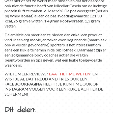
weet niet of het zo werkt maar misschien dat het daardoor
ook niet de functie heeft van Micellar Casein om de luchtige
protein fluff te maken. ✔ Macro’s? De pot weergeeft (net als
bij Whey isolaat) alleen de basisvoedingswaarde: 121,30
kcal, 26 gram eiwitten, 1,4 gram koolhydraten, 1,3 gram
vetten.
De ambitie om meer aan te bieden dan enkel een product
vind ik een erg mooie, en zeker voor beginnende (maar vaak
ook al verder gevorderde) sporters is het interessant om
eens een kijkje te nemen in de bibliotheek. Daarnaast zijn er
een zogenaamde body coaches actief die vragen
beantwoorden en tips geven, wat een leuke toegevoegde
waarde is.
WIL JE MEER REVIEWS?
LAAT HET ME WETEN
! EN
WIST JE AL DAT FREUD AND FRIES OOK EEN
FACEBOOKPAGINA
HEEFT? JE KUNT ME OOK OP
INSTAGRAM
VOLGEN VOOR EEN KIJKJE ACHTER DE
SCHERMEN!
Dit delen: