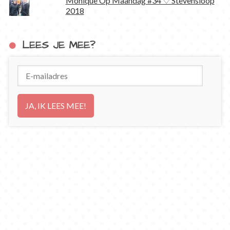
Monique Op Maandag #34 ♡ Stevensloop
2018
LEES JE MEE?
E-
mailadres