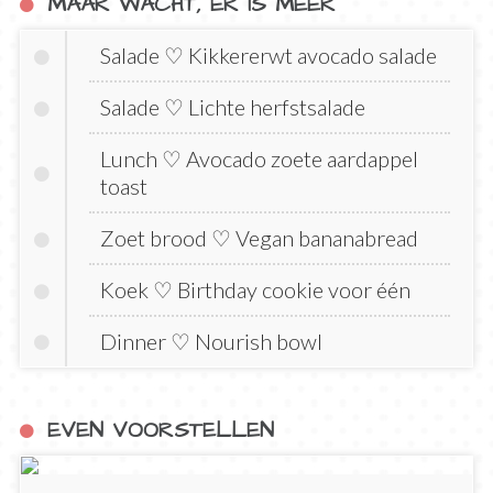
MAAR WACHT, ER IS MEER
Salade ♡ Kikkererwt avocado salade
Salade ♡ Lichte herfstsalade
Lunch ♡ Avocado zoete aardappel
toast
Zoet brood ♡ Vegan bananabread
Koek ♡ Birthday cookie voor één
Dinner ♡ Nourish bowl
EVEN VOORSTELLEN