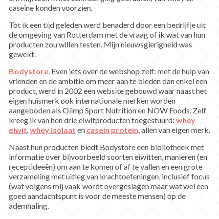
caseïne konden voorzien.
Tot ik een tijd geleden werd benaderd door een bedrijfje uit
de omgeving van Rotterdam met de vraag of ik wat van hun
producten zou willen testen. Mijn nieuwsgierigheid was
gewekt.
Bodystore
. Even iets over de webshop zelf: met de hulp van
vrienden en de ambitie om meer aan te bieden dan enkel een
product, werd in 2002 een website gebouwd waar naast het
eigen huismerk ook internationale merken worden
aangeboden als Olimp Sport Nutrition en NOW Foods. Zelf
kreeg ik van hen drie eiwitproducten toegestuurd:
whey
eiwit
,
whey isolaat
en
casein protein
, allen van eigen merk.
Naast hun producten biedt Bodystore een bibliotheek met
informatie over bijvoorbeeld soorten eiwitten, manieren (en
receptideeën) om aan te komen of af te vallen en een grote
verzameling met uitleg van krachtoefeningen, inclusief focus
(wat volgens mij vaak wordt overgeslagen maar wat wel een
goed aandachtspunt is voor de meeste mensen) op de
ademhaling.