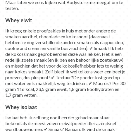
Maar laten we eens kijken wat Bodystore me meegaf om te
testen.
Whey eiwit
Ik kreeg enkele proefzakjes in huis met onder andere de
smaken aardbei, chocolade en kokosnoot (daarnaast
hebben ze nog verschillende andere smaken als cappuccino,
cookie and cream en vanille bosvruchten). ✔ Smaak? Ik heb
de kokossmaak geprobeerd en deze was lekker. Het is een
redelijk zoete smaak (en ik ben een behoorlijke zoetekauw)
en misschien dat het voor de kokosliefhebber iets te weinig
naar kokos smaakt. Zelf bleef ik wel telkens weer een beetje
proeven, dus pluspunt! ✔ Textuur?De poeder lost goed op
met water en is makkelijk weg te drinken. ✔ Macro’s? Per 30
gram 116 kcal, 23,5 gram eiwit, 1,8 gram koolhydraten en
1,7 gram vetten.
Whey isolaat
Isolaat heb ik zelf nog nooit eerder gehad maar staat
bekend als de meest zuivere eiwitpoeder die razendsnel
wordt opgenomen. ✔ Smaak? Banaan. Ik vind de smaak