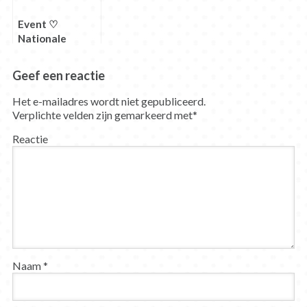
Event ♡
Nationale
Gezondheidsbeurs
+ Review ♡
Geef een reactie
Lifefood’s
Lifebars
Het e-mailadres wordt niet gepubliceerd.
Verplichte velden zijn gemarkeerd met
*
Reactie
Naam
*