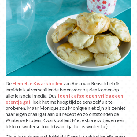
De
Hemelse Kwarkbollen
van Rosa van Rensch heb ik
inmiddels al verschillende keren voorbij zien komen op
allerlei social media. Dus
toen ik afgelopen vrijdag een
etentje gaf
, leek het me hoog tijd ze eens zelf uit te
proberen. Maar Monique zou Monique niet zijn als ze niet
haar eigen draai gaf aan dit recept en zo ontstonden de
Winterse Protein Kwarkbollen! Met extra eiwitjes en een
lekkere winterse touch (want tja, het is winter, hè).
Oh, alleen de geur al, héérlijk! Deze kwarkbollen zijn extra