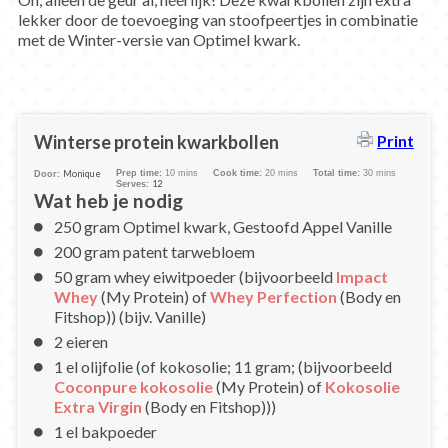
lekker door de toevoeging van stoofpeertjes in combinatie
met de Winter-versie van Optimel kwark.
Winterse protein kwarkbollen
Print
Monique
Prep time:
10 mins
Cook time:
20 mins
Total time:
30 mins
Door:
12
Serves:
Wat heb je nodig
250 gram Optimel kwark, Gestoofd Appel Vanille
200 gram patent tarwebloem
50 gram whey eiwitpoeder (bijvoorbeeld
Impact
Whey
(My Protein) of
Whey Perfection
(Body en
Fitshop)) (bijv. Vanille)
2 eieren
1 el olijfolie (of kokosolie; 11 gram; (bijvoorbeeld
Coconpure kokosolie
(My Protein) of
Kokosolie
Extra Virgin
(Body en Fitshop)))
1 el bakpoeder