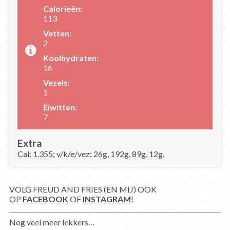
Calorieën:
113
Vetten:
2
Koolhydraten:
16
Vezels:
1
Eiwitten:
7
Extra
Cal: 1.355; v/k/e/vez: 26g, 192g, 89g, 12g.
VOLG FREUD AND FRIES (EN MIJ) OOK
OP
FACEBOOK
OF
INSTAGRAM
!
Nog veel meer lekkers…