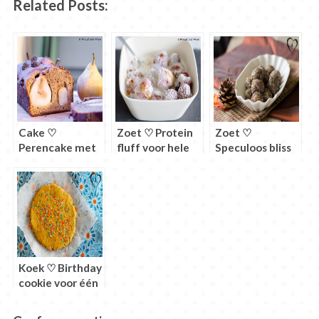
Related Posts:
Cake ♡
Zoet ♡ Protein
Zoet ♡
Perencake met
fluff voor hele
Speculoos bliss
hele peer
luie mensen
balls
Koek ♡ Birthday
cookie voor één