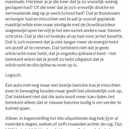
maximale. Herinner je je die keer dat je zo vreselijk weinig
geslapen had? Of die keer dat je zo’n vreselijk drukke en
vermoeiende dag op je werk/school had? Dat je thuiskwam
en honger had en misschien wel braaf je vooraf geplande
maaltijd wilde eten maar eindigde met de (koel)kastdeur
wagenwijd open terwijl je het een na het andere naar binnen
schrokte. Dat je die rol koekjes al op had voor je het besefte.
Dat is zo’n moment dat je niet langer meer de energie hebt
om jezelf af te remmen. Dat betekent niet dat je geen
wilskracht meer hebt, dat je ongedisciplineerd bent – het
betekent enkel dat je jezelf zo hebt uitgeput dat je
wilskracht en discipline nu even op is.
Logisch.
Een auto met nog maar een beetje benzine kun je misschien
even in beweging houden maar geeft het uiteindelijk ook op.
Dat betekent niet dat die auto nooit meer kan rijden, het
betekent alleen dat er nieuwe benzine nodig is om verder te
kunnen gaan.
Alleen, in tegenstelling tot één uitputtende dag heb jij er al
meerdere dagen, weken of zelfs maanden achter de rug. Dus