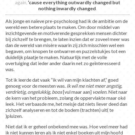
again,
’cause everything outwardly changed but
nothing inwardly changed
.
Als jonge en naïeve pre-psycholoog had ik de ambitie om de
wereld een betere plaats te maken. Om door middel van
inzichtgevende en motiverende gesprekken mensen dichter
bij zichzelf te brengen, te laten inzien dat er zoveel meer was
dan de wereld van misère waarin zij zich misschien wel een
begaven, om knopen te ontwarren en puzzelstukjes tot een
duidelijk plaatje te maken. Natuurlijk met de volle
overtuiging dat ieder ander daarin net zo geïnteresseerd
was.
Tot ik leerde dat vaak “ik wil van mijn klachten af,” goed
genoeg voor de meesten was.
Ik wil me niet meer angstig,
verdrietig, ongelukkig, boos
[vul maar aan]
voelen
. Niet naar
de kern van het probleem, zolang de oppervlakte maar oké
leek. Het verbaasde me, het meisje dat niets liever deed dan
zichzelf analyseren en tot de bodem (trachten) uit( te
)pluizen.
Niet dat ik er geheel onbekend mee was. Hoe veel meer had
ik niet kunnen leren als ik niet enkel boeken uit mijn hoofd