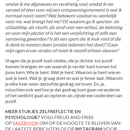
omdat ik me afgewezen en verdrietig voel, omdat ik me
verveel of eten voor mij een ontspanningsmoment is wat ik
normaal nooit neem? Wat betekent voedsel nu werkelijk
voor me, wat brengt het me? Of, waarom ga ik sporten: als
uitlaatklep, als vlucht, als straf voor een eetbui, als beloning
en voor mijn plezier of is het een verplichting of zelfs een
verslaving geworden? Is dit een sport die ik leuk vind of die
ik denk te moeten doen (omdat iedereen het doet)? Gaan
mijn ogen ervan stralen of moet ik mezelf erheen sleuren?
Vragen die je jezelf kunt stellen, die je dichter tot jezelf
kunnen brengen, en van waaruit je verder kunt komen tot
jouw kern. Wie je bent. Wat je bent. Waarom je bent wie en
wat je bent. Wat je graag doet en wat je liever laat. Waarom
je elke keer weer datzelfde gedrag vertoont. En, ja,
misschien ook wel hoe je dat gedrag kunt gaan veranderen
of het wellicht gaat accepteren als zijnde een onderdeel van
jezelf.
MEER STUKJES ZELFREFLECTIE EN
PSYCHOLOGIE?
VOLG FREUD AND FRIES
OP
FACEBOOK
OM OP DE HOOGTE TE BLIJVEN VAN
DE LAATSTE BERICHTEN OF OP
INSTAGRAM
VOOR