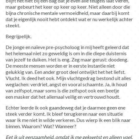
blijft het niet bij één dag dat je even alle teugels laat vieren,
maar gebeurt het keer op keer op keer. Niet alleen door die
bijna chronische mentale vermoeidheid, maar daarbij komt
dat je eigenlijk nooit hebt ontdekt wat er nu werkelijk achter
steekt.
Begrijpelijk.
De jonge en naïeve pre-psycholoog in mij heeft geleerd dat
het helemaal niet zo geweldig is om in die diepe duisternis
van jezelf te duiken. Het is eng. Zeg maar gerust: doodeng.
De meeste mensen worden er in eerste instantie niet
gelukkig van. Een ander groot deel ontwijkt het het liefst.
Vlucht. Ik deed het ook. Mijn vluchtgedrag bestond uit alles
weglachen: verdriet, angst en vooral schaamte. Ja, ik houd
van zelfspot, maar soms is die zelfspot ook een beetje
een masker dat het allemaal veilig en vertrouwd houdt.
Echter leerde ik ook gaandeweg dat je daarmee geen ene
steek verder komt. Ik bleef terugkeren naar een situatie
waar ik me niet in wilde verkeren. Dus wierp ik een blik naar
binnen. Waarom? Wat? Wanneer?
Eet ik uit eenzaamheid, omdat ik me gekwetst en alleen voel,