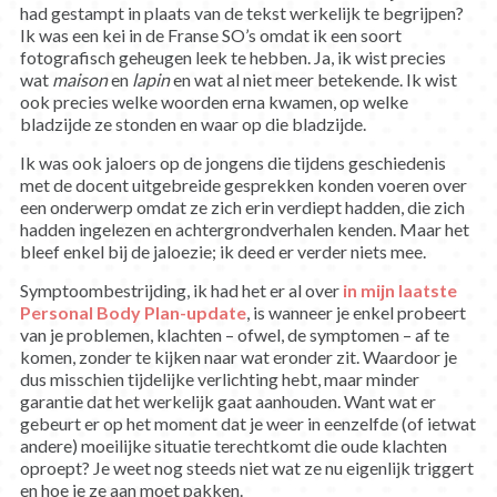
had gestampt in plaats van de tekst werkelijk te begrijpen?
Ik was een kei in de Franse SO’s omdat ik een soort
fotografisch geheugen leek te hebben. Ja, ik wist precies
wat
maison
en
lapin
en wat al niet meer betekende. Ik wist
ook precies welke woorden erna kwamen, op welke
bladzijde ze stonden en waar op die bladzijde.
Ik was ook jaloers op de jongens die tijdens geschiedenis
met de docent uitgebreide gesprekken konden voeren over
een onderwerp omdat ze zich erin verdiept hadden, die zich
hadden ingelezen en achtergrondverhalen kenden. Maar het
bleef enkel bij de jaloezie; ik deed er verder niets mee.
Symptoombestrijding, ik had het er al over
in mijn laatste
Personal Body Plan-update
, is wanneer je enkel probeert
van je problemen, klachten – ofwel, de symptomen – af te
komen, zonder te kijken naar wat eronder zit. Waardoor je
dus misschien tijdelijke verlichting hebt, maar minder
garantie dat het werkelijk gaat aanhouden. Want wat er
gebeurt er op het moment dat je weer in eenzelfde (of ietwat
andere) moeilijke situatie terechtkomt die oude klachten
oproept? Je weet nog steeds niet wat ze nu eigenlijk triggert
en hoe je ze aan moet pakken.