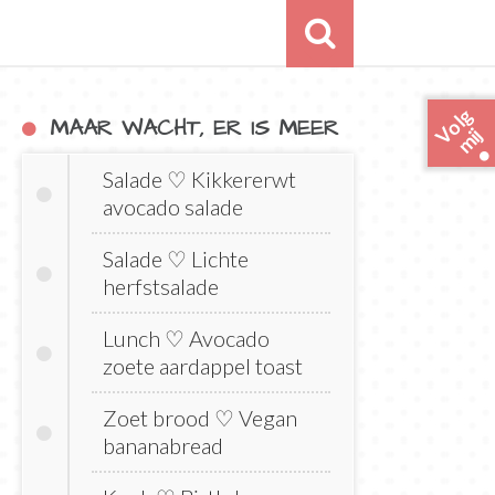
o
l
g
m
i
MAAR WACHT, ER IS MEER
V
j
Salade ♡ Kikkererwt
avocado salade
Salade ♡ Lichte
herfstsalade
Lunch ♡ Avocado
zoete aardappel toast
Zoet brood ♡ Vegan
bananabread