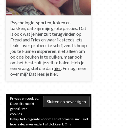
Psychologie, sporten, koken en
bakken, dat zijn mijn grote passies. Dat
is ook wat je hier zult terugvinden op
Freud and Fries en waar ik steeds iets
leuks over probeer te schrijven. Ik hoop
jou te kunnen inspireren, niet alleen om
ook de keuken in te duiken, maar ook
om het beste uit jezelf te halen. Heb je
een vraag, stel die dan
hier
. En nog meer
over mij? Dat lees je
hier
.
Privacy en cookies:
Deze site maakt
gebruik van
cookies.
Bekijk het volgende voor meer informatie, inclusief
hoe je deze verwijdert of blokkeert:
Ons