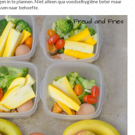
n in te plannen. Niet alleen qua voedselhygiëne beter maar
ssen naar behoefte.