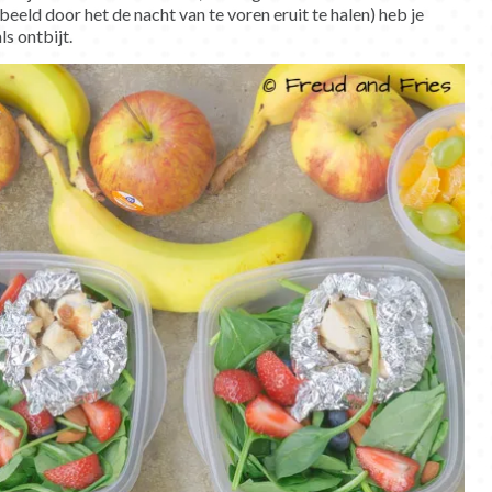
eeld door het de nacht van te voren eruit te halen) heb je
s ontbijt.