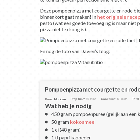
Deze pompoenpizza met courgette en rode biet i
binnenkort gaat maken! In
het originele rece
pesto (wat een goede toevoeging is maar niet p
pizza niet te droog is).
En nog de foto van Davien’s blog:
Pompoenpizza met courgette en rode
Monique
Prep time:
10 mins
Cook time:
60 mins
Total
Door:
Wat heb je nodig
450 gram pompoenpuree (gelijk aan een 
50 gram
kokosmeel
1 ei (48 gram)
1 tl paprikapoeder