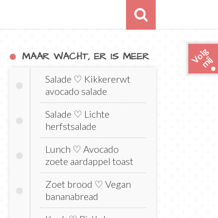
o
l
g
m
i
MAAR WACHT, ER IS MEER
V
j
Salade ♡ Kikkererwt
avocado salade
Salade ♡ Lichte
herfstsalade
Lunch ♡ Avocado
zoete aardappel toast
Zoet brood ♡ Vegan
bananabread