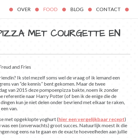
OVER
FOOD
BLOG
CONTACT
PIZZA MET COURGETTE EN
endin? Ik stel mezelf soms wel de vraag of ik iemand een
 grens van “de kennis” bent gekomen. Maar de twee
te dag van 2015 deze pompoenpizza bakte, noem ik zonder
ne referentie naar Harry Potter (of ben ik de enige die de
ingen kun je niet delen onder bevriend met elkaar te raken,
 een van.
ke met opgeklopte yoghurt (
hier een vergelijkbaar recept
)
 was een (onverwachts) groot succes. Natuurlijk moest ik die
gen nog eens na te gaan en de exacte hoeveelheden aan jullie