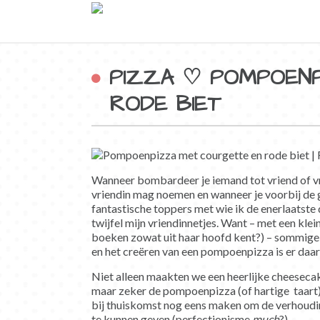
PIZZA ♡ POMPOEN
RODE BIET
Wanneer bombardeer je iemand tot vriend of vri
vriendin mag noemen en wanneer je voorbij de
fantastische toppers met wie ik de enerlaats
twijfel mijn vriendinnetjes. Want – met een klei
boeken zowat uit haar hoofd kent?) – sommige d
en het creëren van een pompoenpizza is er daar
Niet alleen maakten we een heerlijke cheeseca
maar zeker de pompoenpizza (of hartige taart)
bij thuiskomst nog eens maken om de verhoudin
te kunnen geven (perfectionisme
much
?).