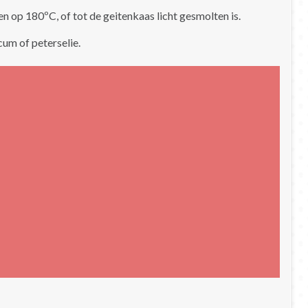
 op 180ºC, of tot de geitenkaas licht gesmolten is.
cum of peterselie.