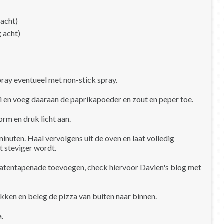
 acht)
g acht)
ray eventueel met non-stick spray.
en voeg daaraan de paprikapoeder en zout en peper toe.
rm en druk licht aan.
inuten. Haal vervolgens uit de oven en laat volledig
 steviger wordt.
omatentapenade toevoegen, check hiervoor Davien's blog met
akken en beleg de pizza van buiten naar binnen.
a.