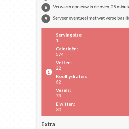
Verwarm opnieuw in de oven, 25 minuten
Serveer eventueel met wat verse basili
Serving size:
1
Calorieën:
574
Vetten:
22
Koolhydraten:
62
Vezels:
78
Eiwitten:
30
Extra