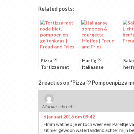
delen.
Twitter
delen
delen
Facebook
delen
(Wordt
(Wordt
(Wordt
(Wordt
(Wordt
(Wordt
Related posts:
in
in
in
in
in
in
een
een
een
een
een
een
nieuw
nieuw
nieuw
nieuw
nieuw
nieuw
venster
venster
venster
venster
venster
venster
geopend)
geopend)
geopend)
geopend)
geopend)
geopend)
Pizza ♡
Hartig ♡
Sala
Tortizza met
Italiaanse
herf
rode biet,
pompoen &
pompoen en
courgette
2 reacties op “Pizza ♡ Pompoenpizza me
geitenkaas
frietjes
Marike
schreef:
6 januari 2016 om 09:42
Hmm wat heb je er toch weer een Pareltje van
zit hier gewoon watertandend achter mijn be