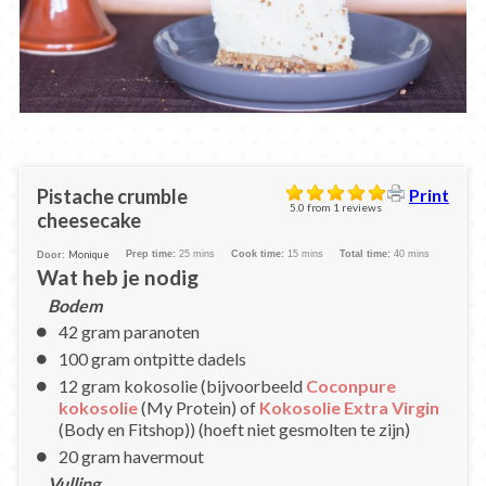
Pistache crumble
Print
5.0
from
1
reviews
cheesecake
Monique
Prep time:
25 mins
Cook time:
15 mins
Total time:
40 mins
Door:
Wat heb je nodig
Bodem
42 gram paranoten
100 gram ontpitte dadels
12 gram kokosolie (bijvoorbeeld
Coconpure
kokosolie
(My Protein) of
Kokosolie Extra Virgin
(Body en Fitshop)) (hoeft niet gesmolten te zijn)
20 gram havermout
Vulling