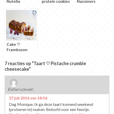
Nutella
protein cookies
Nazomers
(Protella)
kwarktaartje
Cake ♡
Frambozen
cheesecake
broodje
7 reacties op “Taart ♡ Pistache crumble
cheesecake”
Esther
schreef:
27 juli 2016 om 18:56
Dag Monique, Ik ga deze taart komend weekend
(proberen te) maken. Beloofd voor een feestje.