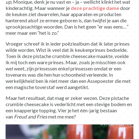
up,
Monique, denk je nu vast en – ja – wellicht klinkt het wat
kinderachtig. Maar wanneer je
deze prachtige dame
door
de keuken ziet dwarrelen, haar apparaten en producten
hanterend alsof ze ermee geboren is, dan twijfel je aan die
sprookjesachtige woorden. Dan is het geen “er was eens…”
meer maar een “het is zo.”
Vroeger schreef ik in ieder poëziealbum dat ik later prinses
wilde worden. Wist ik veel dat ik keukenprinses bedoelde.
Toen ik deze pistache crumble cheesecake maakte, voelde
ik mij toch een ware prinses. Maar, zoals je misschien ook
wel weet, zijn prinsessen enkel prinsessen omdat er een
tovenares was die hen hun schoonheid verleende. In
werkelijkheid ben ik niet meer dan een Assepoester die met
een magische toverstaf werd aangetikt.
Maar het resultaat, dat mag er zeker wezen. Deze pistache
crumble cheesecake is vederlicht met een stevige bodem en
een knapperige topping. Vier je het één-jarig bestaan
van
Freud and Fries
met me mee?