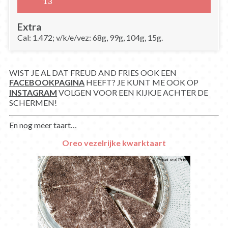
13
Extra
Cal: 1.472; v/k/e/vez: 68g, 99g, 104g, 15g.
WIST JE AL DAT FREUD AND FRIES OOK EEN
FACEBOOKPAGINA
HEEFT? JE KUNT ME OOK OP
INSTAGRAM
VOLGEN VOOR EEN KIJKJE ACHTER DE
SCHERMEN!
En nog meer taart…
Oreo vezelrijke kwarktaart