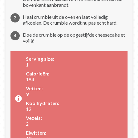
bovenkant aanbrandt.
Haal crumble uit de oven en laat volledig
afkoelen. De crumble wordt nu pas echt hard.
Doe de crumble op de opgestijfde cheesecake et
voilà!
Serving size:
1
Calorieën:
184
Vetten:
9
Koolhydraten:
12
Vezels:
2
Eiwitten: