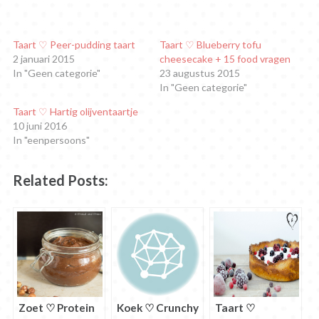
LinkedIn
delen
Tumblr
Pinterest
delen
Google+
te
met
te
te
op
te
delen.
Twitter
delen
delen
Facebook
delen
(Wordt
(Wordt
(Wordt
(Wordt
(Wordt
(Wordt
in
in
in
in
in
in
Taart ♡ Peer-pudding taart
Taart ♡ Blueberry tofu
een
een
een
een
een
een
2 januari 2015
cheesecake + 15 food vragen
nieuw
nieuw
nieuw
nieuw
nieuw
nieuw
venster
venster
venster
venster
venster
venster
In "Geen categorie"
23 augustus 2015
geopend)
geopend)
geopend)
geopend)
geopend)
geopend)
In "Geen categorie"
Taart ♡ Hartig olijventaartje
10 juni 2016
In "eenpersoons"
Related Posts:
Zoet ♡ Protein
Koek ♡ Crunchy
Taart ♡