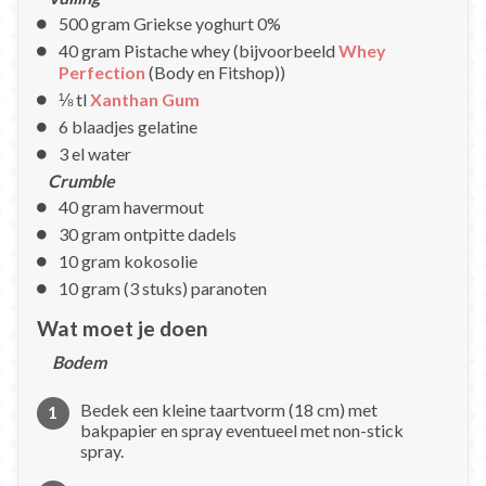
500 gram Griekse yoghurt 0%
40 gram Pistache whey (bijvoorbeeld
Whey
Perfection
(Body en Fitshop))
⅛ tl
Xanthan Gum
6 blaadjes gelatine
3 el water
Crumble
40 gram havermout
30 gram ontpitte dadels
10 gram kokosolie
10 gram (3 stuks) paranoten
Wat moet je doen
Bodem
Bedek een kleine taartvorm (18 cm) met
bakpapier en spray eventueel met non-stick
spray.