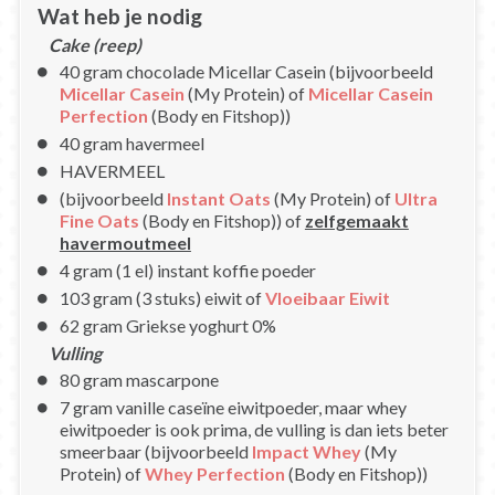
Wat heb je nodig
Cake (reep)
40 gram chocolade Micellar Casein (bijvoorbeeld
Micellar Casein
(My Protein) of
Micellar Casein
Perfection
(Body en Fitshop))
40 gram havermeel
HAVERMEEL
(bijvoorbeeld
Instant Oats
(My Protein) of
Ultra
Fine Oats
(Body en Fitshop)) of
zelfgemaakt
havermoutmeel
4 gram (1 el) instant koffie poeder
103 gram (3 stuks) eiwit of
Vloeibaar Eiwit
62 gram Griekse yoghurt 0%
Vulling
80 gram mascarpone
7 gram vanille caseïne eiwitpoeder, maar whey
eiwitpoeder is ook prima, de vulling is dan iets beter
smeerbaar (bijvoorbeeld
Impact Whey
(My
Protein) of
Whey Perfection
(Body en Fitshop))