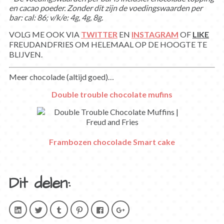
en cacao poeder. Zonder dit zijn de voedingswaarden per
bar: cal: 86; v/k/e: 4g, 4g, 8g.
VOLG ME OOK VIA
TWITTER
EN
INSTAGRAM
OF
LIKE
FREUDANDFRIES OM HELEMAAL OP DE HOOGTE TE
BLIJVEN.
Meer chocolade (altijd goed)…
Double trouble chocolate mufins
Frambozen chocolade Smart cake
Dit delen:
Klik
Klik
Klik
Klik
Klik
Klik
om
om
om
om
om
om
op
te
op
op
te
op