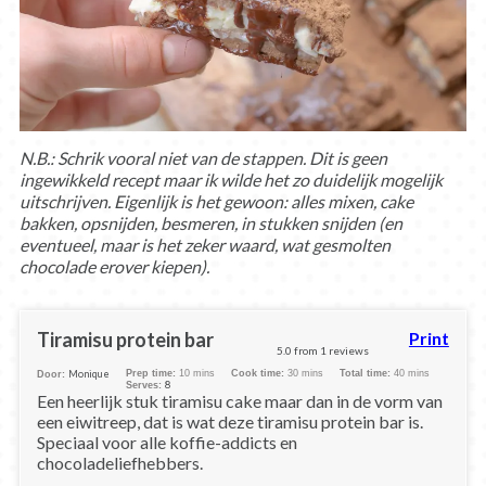
N.B.: Schrik vooral niet van de stappen. Dit is geen
ingewikkeld recept maar ik wilde het zo duidelijk mogelijk
uitschrijven. Eigenlijk is het gewoon: alles mixen, cake
bakken, opsnijden, besmeren, in stukken snijden (en
eventueel, maar is het zeker waard, wat gesmolten
chocolade erover kiepen).
Tiramisu protein bar
Print
5.0
from
1
reviews
Monique
Prep time:
10 mins
Cook time:
30 mins
Total time:
40 mins
Door:
8
Serves:
Een heerlijk stuk tiramisu cake maar dan in de vorm van
een eiwitreep, dat is wat deze tiramisu protein bar is.
Speciaal voor alle koffie-addicts en
chocoladeliefhebbers.