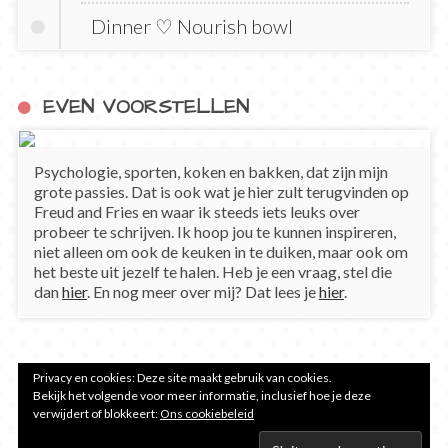
Dinner ♡ Nourish bowl
EVEN VOORSTELLEN
Psychologie, sporten, koken en bakken, dat zijn mijn
grote passies. Dat is ook wat je hier zult terugvinden op
Freud and Fries en waar ik steeds iets leuks over
probeer te schrijven. Ik hoop jou te kunnen inspireren,
niet alleen om ook de keuken in te duiken, maar ook om
het beste uit jezelf te halen. Heb je een vraag, stel die
dan
hier
. En nog meer over mij? Dat lees je
hier
.
Privacy en cookies: Deze site maakt gebruik van cookies.
Bekijk het volgende voor meer informatie, inclusief hoe je deze
verwijdert of blokkeert:
Ons cookiebeleid