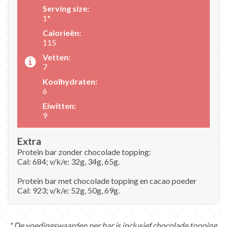
Serving size:
1*
Calorieën:
115
Vetten:
7
Koolhydraten:
6
Eiwitten:
9
Extra
Protein bar zonder chocolade topping:
Cal: 684; v/k/e: 32g, 34g, 65g.
Protein bar met chocolade topping en cacao poeder
Cal: 923; v/k/e: 52g, 50g, 69g.
* De voedingswaarden per bar is inclusief chocolade topping