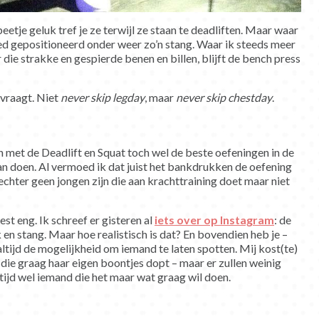
beetje geluk tref je ze terwijl ze staan te deadliften. Maar waar
d gepositioneerd onder weer zo’n stang. Waar ik steeds meer
 die strakke en gespierde benen en billen, blijft de bench press
j vraagt. Niet
never skip legday
, maar
never skip chestday
.
 met de Deadlift en Squat toch wel de beste oefeningen in de
kan doen. Al vermoed ik dat juist het bankdrukken de oefening
echter geen jongen zijn die aan krachttraining doet maar niet
st eng. Ik schreef er gisteren al
iets over op Instagram
: de
 en stang. Maar hoe realistisch is dat? En bovendien heb je –
altijd de mogelijkheid om iemand te laten spotten. Mij kost(te)
die graag haar eigen boontjes dopt – maar er zullen weinig
ltijd wel iemand die het maar wat graag wil doen.