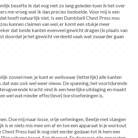
enlijk besefte ik dat nog niet zo lang geleden toen ik het over
rs me vroeg wat ik dan precies bedoelde. Voor mij is een
t hoeft natuurlijk niet. Is een Dumbbell Chest Press nou
e zou kunnen claimen van wel, er komt een stukje meer
 zeker dat beide kanten evenveel gewicht dragen (in plaats van
ist doordat je het gewicht verdeeld vaak wat zwaarder gaan
lijk zoveel mee, je kunt er weliswaar (letterlijk) alle kanten
n, dat was ook wel weer nieuw. De spanning, het voortdurende
 terugverende kracht vind ik een heerlijke uitdaging en maakt
ien wel wat minder effectieve) borstoefeningen is.
nnen. Doe mij maar losse, vrije oefeningen. Beetje met stangen
jk is er niets mis mee om af en toe een apparaat in je workout
 Chest Press had ik nog niet eerder gedaan tot ik hem een
 Plan schema kreeg. Een dropset. En daarvoor zijn apparaten