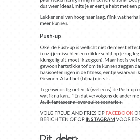
dus weer ideaal, mits je er eentje hebt met een 
Lekker snel van hoog naar laag, flink wat herhali
meer kunnen.
Push-up
Oké, de Push-up is wellicht niet de meest effe
tenzij je misschien een dikke schijf op je rug le
klungelig uit, moet ik zeggen). Maar het is wel e
gewoon hartstikke tof om te kunnen zeggen dat
basisoefeningen in de fitness, eentje waarvan i
Gewoon. Alsof het (bijna) niets is.
Tegenwoordig oefen ik (wel eens) de Push-up me
wat ik nu kan…” En dat vervolgens de ander me 
Ja, ik fantaseer al over zulke scenario’s.
VOLG FREUD AND FRIES OP
FACEBOOK
OM
BERICHTEN OF OP
INSTAGRAM
VOOR EEN
Dit delen: