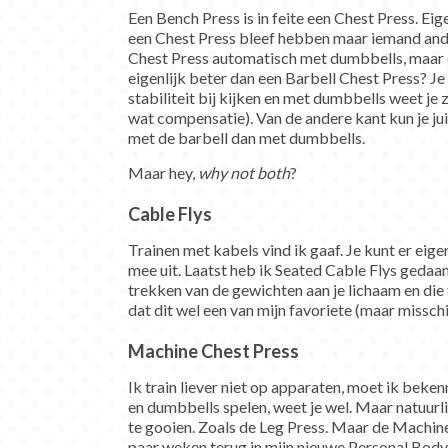
Een Bench Press is in feite een Chest Press. Eig
een Chest Press bleef hebben maar iemand ande
Chest Press automatisch met dumbbells, maar da
eigenlijk beter dan een Barbell Chest Press? J
stabiliteit bij kijken en met dumbbells weet je
wat compensatie). Van de andere kant kun je ju
met de barbell dan met dumbbells.
Maar hey,
why not both
?
Cable Flys
Trainen met kabels vind ik gaaf. Je kunt er eigen
mee uit. Laatst heb ik Seated Cable Flys gedaa
trekken van de gewichten aan je lichaam en die
dat dit wel een van mijn favoriete (maar missch
Machine Chest Press
Ik train liever niet op apparaten, moet ik beke
en dumbbells spelen, weet je wel. Maar natuurli
te gooien. Zoals de Leg Press. Maar de Machine
paar weken terug in mijn nieuwe Personal Body