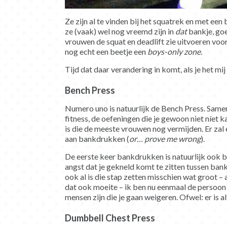
Ze zijn al te vinden bij het squatrek en met een 
ze (vaak) wel nog vreemd zijn in
dat
bankje, goe
vrouwen de squat en deadlift zie uitvoeren voor
nog echt een beetje een
boys-only zone
.
Tijd dat daar verandering in komt, als je het mi
Bench Press
Numero uno is natuurlijk de Bench Press. Samen
fitness, de oefeningen die je gewoon niet níet 
is die de meeste vrouwen nog vermijden. Er zal 
aan bankdrukken (
or… prove me wrong
).
De eerste keer bankdrukken is natuurlijk ook be
angst dat je gekneld komt te zitten tussen bank
ook al is die stap zetten misschien wat groot – 
dat ook moeite – ik ben nu eenmaal de persoon 
mensen zijn die je gaan weigeren. Ofwel: er is a
Dumbbell Chest Press