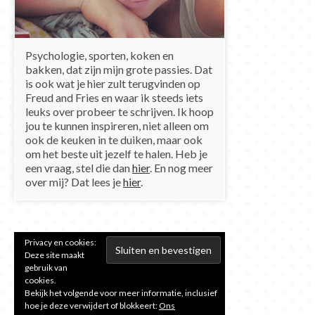
Psychologie, sporten, koken en
bakken, dat zijn mijn grote passies. Dat
is ook wat je hier zult terugvinden op
Freud and Fries en waar ik steeds iets
leuks over probeer te schrijven. Ik hoop
jou te kunnen inspireren, niet alleen om
ook de keuken in te duiken, maar ook
om het beste uit jezelf te halen. Heb je
een vraag, stel die dan
hier
. En nog meer
over mij? Dat lees je
hier
.
Privacy en cookies:
Deze site maakt
gebruik van
cookies.
Bekijk het volgende voor meer informatie, inclusief
hoe je deze verwijdert of blokkeert:
Ons