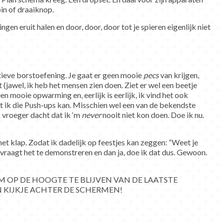
pin of draaiknop.
ngen eruit halen en door, door, door tot je spieren eigenlijk niet
ctieve borstoefening. Je gaat er geen mooie
pecs
van krijgen,
gt (jawel, ik heb het mensen zien doen. Ziet er wel een beetje
en mooie opwarming en, eerlijk is eerlijk, ik vind het ook
 ik die Push-ups kan. Misschien wel een van de bekendste
k vroeger dacht dat ik ‘m
never
nooit niet kon doen. Doe ik nu.
t klap. Zodat ik dadelijk op feestjes kan zeggen: “Weet je
vraagt het te demonstreren en dan ja, doe ik dat dus. Gewoon.
 OP DE HOOGTE TE BLIJVEN VAN DE LAATSTE
 KIJKJE ACHTER DE SCHERMEN!