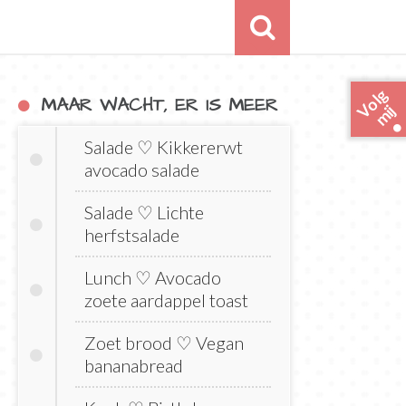
o
l
g
m
i
MAAR WACHT, ER IS MEER
V
j
Salade ♡ Kikkererwt
avocado salade
Salade ♡ Lichte
herfstsalade
Lunch ♡ Avocado
zoete aardappel toast
Zoet brood ♡ Vegan
bananabread