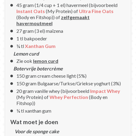
45 gram (1/4 cup + 1 el) havermeel (bijvoorbeeld
Instant Oats
(My Protein) of
Ultra Fine Oats
(Body en Fitshop)) of
zelfgemaakt
havermoutmeel
27 gram (3 el) maïzena
1 tl bakpoeder
¼ tl
Xanthan Gum
Lemon curd
Zie ook
lemon curd
Botervrije botercrème
150 gram cream cheese light (5%)
150 gram Bulgaarse/Turkse/Griekse yoghurt (3%)
20 gram vanille whey (bijvoorbeeld
Impact Whey
(My Protein) of
Whey Perfection
(Body en
Fitshop))
¼ tl xanthan gum
Wat moet je doen
Voor de sponge cake