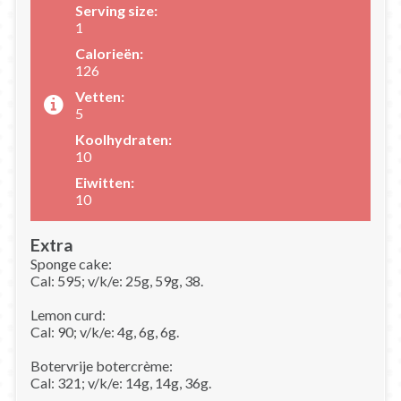
Serving size:
1
Calorieën:
126
Vetten:
5
Koolhydraten:
10
Eiwitten:
10
Extra
Sponge cake:
Cal: 595; v/k/e: 25g, 59g, 38.
Lemon curd:
Cal: 90; v/k/e: 4g, 6g, 6g.
Botervrije botercrème:
Cal: 321; v/k/e: 14g, 14g, 36g.