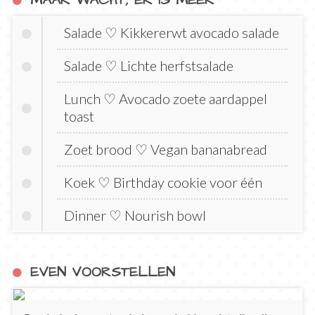
MAAR WACHT, ER IS MEER
Salade ♡ Kikkererwt avocado salade
Salade ♡ Lichte herfstsalade
Lunch ♡ Avocado zoete aardappel
toast
Zoet brood ♡ Vegan bananabread
Koek ♡ Birthday cookie voor één
Dinner ♡ Nourish bowl
EVEN VOORSTELLEN