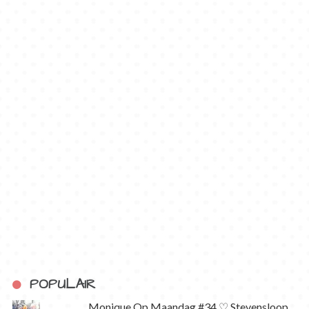
POPULAIR
Monique Op Maandag #34 ♡ Stevensloop