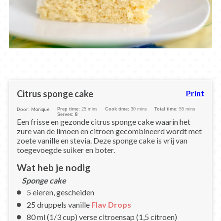
Citrus sponge cake
Print
Monique
Prep time:
25 mins
Cook time:
30 mins
Total time:
55 mins
Door:
8
Serves:
Een frisse en gezonde citrus sponge cake waarin het
zure van de limoen en citroen gecombineerd wordt met
zoete vanille en stevia. Deze sponge cake is vrij van
toegevoegde suiker en boter.
Wat heb je nodig
Sponge cake
5 eieren, gescheiden
25 druppels vanille
Flav Drops
80 ml (1/3 cup) verse citroensap (1,5 citroen)