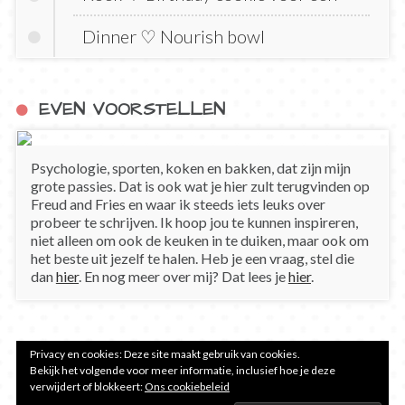
Dinner ♡ Nourish bowl
EVEN VOORSTELLEN
Psychologie, sporten, koken en bakken, dat zijn mijn
grote passies. Dat is ook wat je hier zult terugvinden op
Freud and Fries en waar ik steeds iets leuks over
probeer te schrijven. Ik hoop jou te kunnen inspireren,
niet alleen om ook de keuken in te duiken, maar ook om
het beste uit jezelf te halen. Heb je een vraag, stel die
dan
hier
. En nog meer over mij? Dat lees je
hier
.
Privacy en cookies: Deze site maakt gebruik van cookies.
Bekijk het volgende voor meer informatie, inclusief hoe je deze
verwijdert of blokkeert:
Ons cookiebeleid