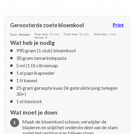
Geroosterde zoete bloemkool
Print
Monique
Prep time:
10 mins
Cook time:
50 mins
Total time:
1 hour
Door:
4
Serves:
Wat heb je nodig
990 gram (1 stuk) bloemkool
30 gram tamarindepasta
5 ml (1 tl) citroensap
1 el paprikapoeder
1 tl kaneel
25 gram geraspte kaas (ik gebruikte jong belegen
30+)
1 el bieslook
Wat moet je doen
Maak de bloemkool schoon, verwijder de
bladeren en snijd het onderste deel van de stam
zodat het rechtop kan blijven staan.