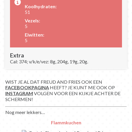
Koolhydraten:
51
Vezels:
5
Eiwitten:
5
Extra
Cal: 374; v/k/e/vez: 8g, 204g, 19g, 20g.
WIST JE AL DAT FREUD AND FRIES OOK EEN
FACEBOOKPAGINA
HEEFT? JE KUNT ME OOK OP
INSTAGRAM
VOLGEN VOOR EEN KIJKJE ACHTER DE
SCHERMEN!
Nog meer lekkers…
Flammkuchen