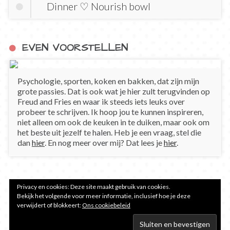
Dinner ♡ Nourish bowl
EVEN VOORSTELLEN
Psychologie, sporten, koken en bakken, dat zijn mijn
grote passies. Dat is ook wat je hier zult terugvinden op
Freud and Fries en waar ik steeds iets leuks over
probeer te schrijven. Ik hoop jou te kunnen inspireren,
niet alleen om ook de keuken in te duiken, maar ook om
het beste uit jezelf te halen. Heb je een vraag, stel die
dan
hier
. En nog meer over mij? Dat lees je
hier
.
Privacy en cookies: Deze site maakt gebruik van cookies.
Bekijk het volgende voor meer informatie, inclusief hoe je deze
verwijdert of blokkeert:
Ons cookiebeleid