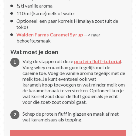
½ tl vanille aroma
110 ml (karne)melk of water
Optioneel: een paar korrels Himalaya zout (uit de
toko)
Walden Farms Caramel Syrup
--> naar
behoefte/smaak
Wat moet je doen
Volg de stappen uit deze
protein fluff-tutorial
.
Voeg whey en xanthan gum tegelijk met de
caseïne toe. Voeg de vanille aroma tegelijk met de
melk toe. Je kunt eventueel ook wat
karamelsiroop toevoegen en wat minder melk om
de karamelsmaak te versterken. Optioneel kun je
wat korrel zout door de fluff gooien als je echt
voor die zoet-zout combi gaat.
Schep de protein fluff in glazen en maak af met
wat karamelsaus als topping.