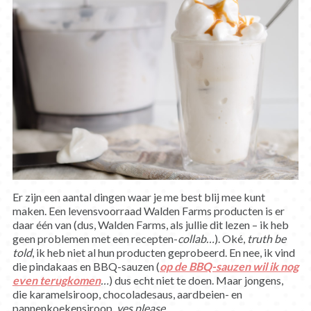
Er zijn een aantal dingen waar je me best blij mee kunt
maken. Een levensvoorraad Walden Farms producten is er
daar één van (dus, Walden Farms, als jullie dit lezen – ik heb
geen problemen met een recepten-
collab…
). Oké,
truth be
told
, ik heb niet al hun producten geprobeerd. En nee, ik vind
die pindakaas en BBQ-sauzen (
op de BBQ-sauzen wil ik nog
even terugkomen
…
) dus echt niet te doen. Maar jongens,
die karamelsiroop, chocoladesaus, aardbeien- en
pannenkoekensiroop,
yes please
.