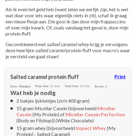
Als ik even het geld heb (want laten we eerlijk zijn, het is wel
wat duur voor iets waar eigenlijk niets in zit), schaf ik graag
een nieuw flesje aan. Die gooi ik dan door mijn frappuccino
of over mijn kwark. Of, zoals vandaag het geval is, door mijn
protein fluff.
Gecombineerd met
salted caramel whey
krijg je vervolgens
deze heerlijke
salted caramel
protein fluff voor macro’s waar
je versteld van gaat staan!
Salted caramel protein fluff
Print
Monique
Prep time:
15 mins
Total time:
15 mins
1
Door:
Serves:
Wat heb je nodig
2 bakjes ijsklontjes (zo'n 400 gram)
15 gram Micellar Casein (bijvoorbeeld
Micellar
Casein
(My Protein) of
Micellar Casein Perfection
(Body en Fitshop)) (White Chocolate)
15 gram whey (bijvoorbeeld
Impact Whey
(My
Protein) - Salted Caramel)