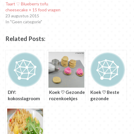
Taart ♡ Blueberry tofu
cheesecake + 15 food vragen
23 augustus 2015
In "Geen categorie"
Related Posts:
DIY:
Koek ♡ Gezonde
Koek ♡ Beste
kokosslagroom
rozenkoekjes
gezonde
maken
(suikervrije
chocolate chip
suikerkoekjes)
cookies