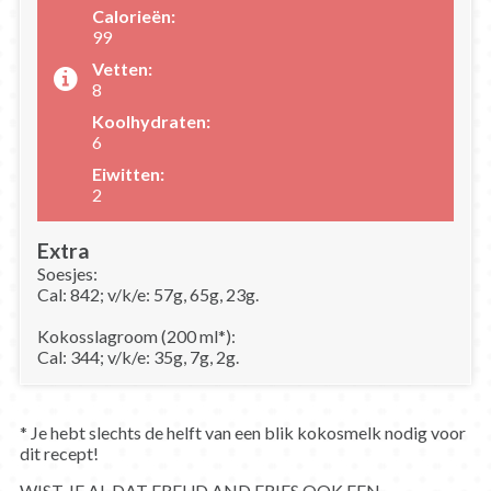
Calorieën:
99
Vetten:
8
Koolhydraten:
6
Eiwitten:
2
Extra
Soesjes:
Cal: 842; v/k/e: 57g, 65g, 23g.
Kokosslagroom (200 ml*):
Cal: 344; v/k/e: 35g, 7g, 2g.
* Je hebt slechts de helft van een blik kokosmelk nodig voor
dit recept!
WIST JE AL DAT FREUD AND FRIES OOK EEN