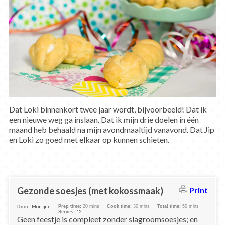
Dat Loki binnenkort twee jaar wordt, bijvoorbeeld! Dat ik
een nieuwe weg ga inslaan. Dat ik mijn drie doelen in één
maand heb behaald na mijn avondmaaltijd vanavond. Dat Jip
en Loki zo goed met elkaar op kunnen schieten.
Gezonde soesjes (met kokossmaak)
Print
Monique
Prep time:
20 mins
Cook time:
30 mins
Total time:
50 mins
Door:
12
Serves:
Geen feestje is compleet zonder slagroomsoesjes; en