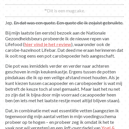
❝Dit is een mugcake.
Jep.
En dat was een quote. Een quote die ik zojuist gebruikte.
Bij mijn laatste (en eerste) bezoek aan de Nationale
Gezondheidsbeurs probeerde ik de nieuwe repen van
Lifefood (
hier vind je het review
), waaronder ook de
carobe-hazelnoot Lifebar. Dat deed me eraan herinneren dat
ik ooit nog eens een pot carobepoeder heb aangeschaft.
Die pot was inmiddels verder en verder naar achteren
geschoven in mijn keukenkastje. Ergens tussen de potten
pindakaas die ik op een veilige afstand moet houden. Als je
kunt kiezen tussen cacaopoeder en carobepoeder is wat mij
betreft de keuze toch al snel gemaakt. Maar laat het nu net
zo zijn dat ik bijna door mijn voorraad cacaopoeder heen
ben (en iets met het laatste restje moet altijd blijven staan).
Dat, in combinatie met wat essentiële vetten (aangezien ik
tegenwoordig mijn aantal vetten in mijn voedingsschema
probeer op te hogen – en probeer zeg ik omdat ik het te
vaak nog wil vergeten) en een
left-over
dadel van
Yogi &