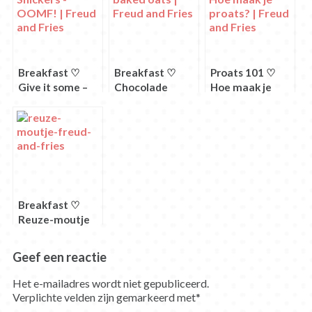
Breakfast ♡
Breakfast ♡
Proats 101 ♡
Give it some –
Chocolade
Hoe maak je
Snickers –
baked zoats
proats?
OOMF!
Breakfast ♡
Reuze-moutje
Geef een reactie
Het e-mailadres wordt niet gepubliceerd.
Verplichte velden zijn gemarkeerd met
*