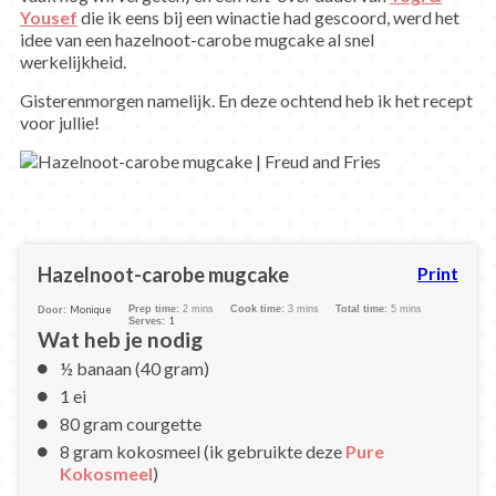
Yousef
die ik eens bij een winactie had gescoord, werd het
idee van een hazelnoot-carobe mugcake al snel
werkelijkheid.
Gisterenmorgen namelijk. En deze ochtend heb ik het recept
voor jullie!
Hazelnoot-carobe mugcake
Print
Monique
Prep time:
2 mins
Cook time:
3 mins
Total time:
5 mins
Door:
1
Serves:
Wat heb je nodig
½ banaan (40 gram)
1 ei
80 gram courgette
8 gram kokosmeel (ik gebruikte deze
Pure
Kokosmeel
)