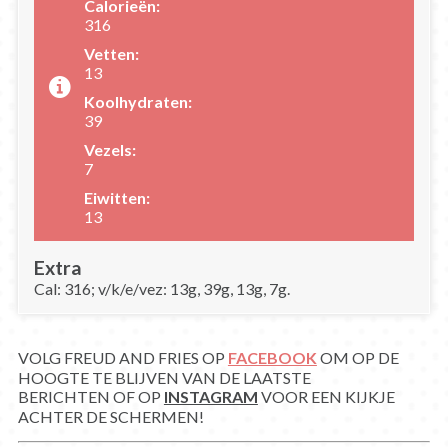
Calorieën:
316
Vetten:
13
Koolhydraten:
39
Vezels:
7
Eiwitten:
13
Extra
Cal: 316; v/k/e/vez: 13g, 39g, 13g, 7g.
VOLG FREUD AND FRIES OP
FACEBOOK
OM OP DE
HOOGTE TE BLIJVEN VAN DE LAATSTE
BERICHTEN OF OP
INSTAGRAM
VOOR EEN KIJKJE
ACHTER DE SCHERMEN!