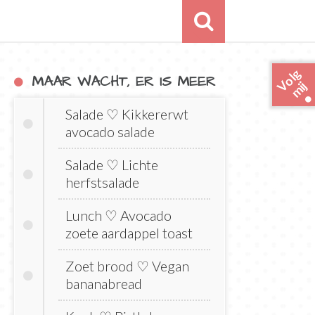
o
l
g
m
i
MAAR WACHT, ER IS MEER
V
j
Salade ♡ Kikkererwt
avocado salade
Salade ♡ Lichte
herfstsalade
Lunch ♡ Avocado
zoete aardappel toast
Zoet brood ♡ Vegan
bananabread