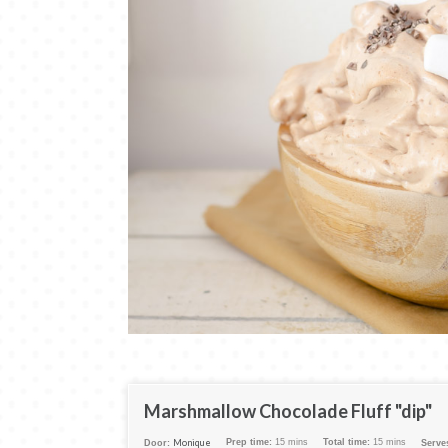
Marshmallow Chocolade Fluff "dip"
Monique
Prep time:
15 mins
Total time:
15 mins
Door:
Serve