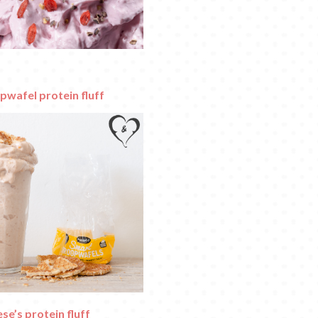
pwafel protein fluff
se’s protein fluff