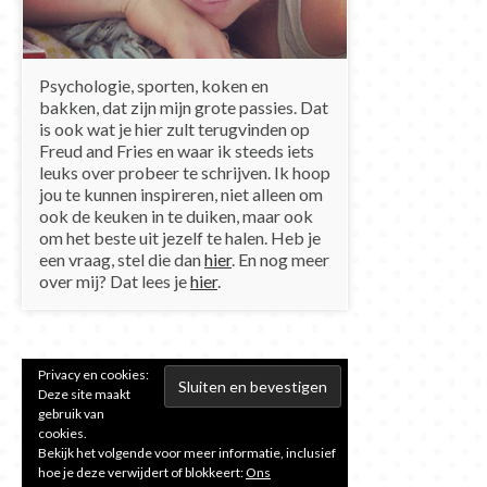
Psychologie, sporten, koken en
bakken, dat zijn mijn grote passies. Dat
is ook wat je hier zult terugvinden op
Freud and Fries en waar ik steeds iets
leuks over probeer te schrijven. Ik hoop
jou te kunnen inspireren, niet alleen om
ook de keuken in te duiken, maar ook
om het beste uit jezelf te halen. Heb je
een vraag, stel die dan
hier
. En nog meer
over mij? Dat lees je
hier
.
Privacy en cookies:
Deze site maakt
gebruik van
cookies.
Bekijk het volgende voor meer informatie, inclusief
hoe je deze verwijdert of blokkeert:
Ons