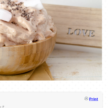
Print
1*
s: