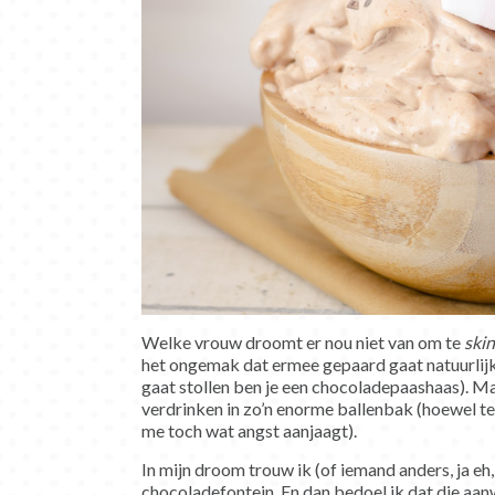
Welke vrouw droomt er nou niet van om te
ski
het ongemak dat ermee gepaard gaat natuurlijk 
gaat stollen ben je een chocoladepaashaas). Maar
verdrinken in zo’n enorme ballenbak (hoewel t
me toch wat angst aanjaagt).
In mijn droom trouw ik (of iemand anders, ja e
chocoladefontein. En dan bedoel ik dat die aanw