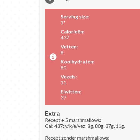
Serving size:
1*
Calorieën:
437
Vetten:
8
Koolhydraten:
80
Vezels:
11
Eiwitten:
37
Extra
Recept + 5 marshmallows:
Cal: 437; v/k/e/vez: 8g, 80g, 37g, 11g.
Recept zonder marshmallows: