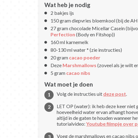
Wat heb je nodig
2 bakjes ijs
150 gram diepvries bloemkool (bij de AH
27 gram chocolade Micellar Casein (bijv
Perfection
(Body en Fitshop))
160 ml karnemelk
80-130 ml water * (zie instructies)
20 gram
cacao poeder
Deze
Marshmallows
(zoveel als je wilt e
5 gram
cacao nibs
Wat moet je doen
Volg de instructies uit
deze post
.
LET OP (water): ik heb deze keer niet
hoeveelheid water ervan afhangt hoeveel
altijd in de gaten te houden wanneer 
tutorialvideo:
Youtube filmpje over p
Voeg de marshmallows en cacao nibs op