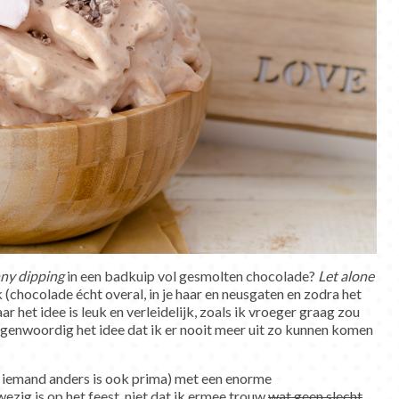
nny dipping
in een badkuip vol gesmolten chocolade?
Let alone
(chocolade écht overal, in je haar en neusgaten en zodra het
 het idee is leuk en verleidelijk, zoals ik vroeger graag zou
egenwoordig het idee dat ik er nooit meer uit zo kunnen komen
h, iemand anders is ook prima) met een enorme
ezig is op het feest, niet dat ik ermee trouw
wat geen slecht