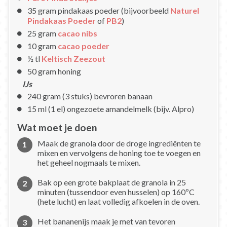
35 gram pindakaas poeder (bijvoorbeeld
Naturel
Pindakaas Poeder
of
PB2
)
25 gram
cacao nibs
10 gram
cacao poeder
½ tl
Keltisch Zeezout
50 gram honing
IJs
240 gram (3 stuks) bevroren banaan
15 ml (1 el) ongezoete amandelmelk (bijv. Alpro)
Wat moet je doen
Maak de granola door de droge ingrediënten te
mixen en vervolgens de honing toe te voegen en
het geheel nogmaals te mixen.
Bak op een grote bakplaat de granola in 25
minuten (tussendoor even husselen) op 160ºC
(hete lucht) en laat volledig afkoelen in de oven.
Het bananenijs maak je met van tevoren