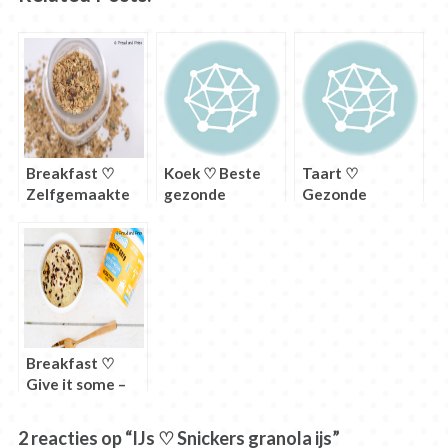
Breakfast ♡
Koek ♡ Beste
Taart ♡
Zelfgemaakte
gezonde
Gezonde
granola
chocolate chip
banaan crumble
cookies
Breakfast ♡
Give it some –
Snickers –
OOMF!
2 reacties op “IJs ♡ Snickers granola ijs”