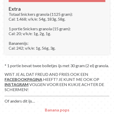
Extra
Totaal Snickers granola (1125 gram):
Cal: 1.468; v/k/e: 54g, 183g, 58g.
1 portie Snickers granola (15 gram):
Cal: 20; v/k/e: 1g, 2g, 1g.
Bananenijs:
Cal: 242; v/k/e: 1g, 56g, 3g.
* 1 portie bevat twee bolletjes ijs met 30 gram (2 el) granola.
WIST JE AL DAT FREUD AND FRIES OOK EEN
FACEBOOKPAGINA
HEEFT? JE KUNT ME OOK OP
INSTAGRAM
VOLGEN VOOR EEN KIJKJE ACHTER DE
SCHERMEN!
Of anders dit ijs…
Banana pops