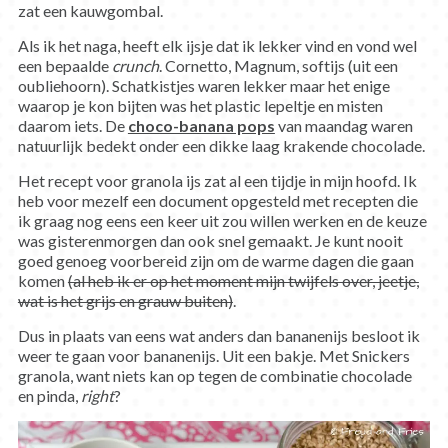
zat een kauwgombal.
Als ik het naga, heeft elk ijsje dat ik lekker vind en vond wel
een bepaalde
crunch
. Cornetto, Magnum, softijs (uit een
oubliehoorn). Schatkistjes waren lekker maar het enige
waarop je kon bijten was het plastic lepeltje en misten
daarom iets. De
choco-banana pops
van maandag waren
natuurlijk bedekt onder een dikke laag krakende chocolade.
Het recept voor granola ijs zat al een tijdje in mijn hoofd. Ik
heb voor mezelf een document opgesteld met recepten die
ik graag nog eens een keer uit zou willen werken en de keuze
was gisterenmorgen dan ook snel gemaakt. Je kunt nooit
goed genoeg voorbereid zijn om de warme dagen die gaan
komen
(al heb ik er op het moment mijn twijfels over, jeetje,
wat is het grijs en grauw buiten)
.
Dus in plaats van eens wat anders dan bananenijs besloot ik
weer te gaan voor bananenijs. Uit een bakje. Met Snickers
granola, want niets kan op tegen de combinatie chocolade
en pinda,
right
?