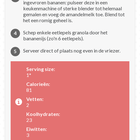
ingevroren bananen: pulseer deze in een
keukenmachine of sterke blender tot helemaal
gemalen en voeg de amandelmelk toe. Blend tot
het een romig geheel is.
Schep enkele eetlepels granola door het
bananenijs (zo'n 6 eetlepels).
Serveer direct of plaats nog even in de vriezer.
Serving size:
1*
Calorieën:
81
Vetten:
2
Koolhydraten:
23
Eiwitten:
3