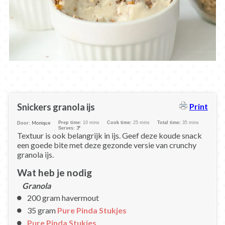
Snickers granola ijs
Print
Monique
Prep time:
10 mins
Cook time:
25 mins
Total time:
35 mins
Door:
3*
Serves:
Textuur is ook belangrijk in ijs. Geef deze koude snack
een goede bite met deze gezonde versie van crunchy
granola ijs.
Wat heb je nodig
Granola
200 gram havermout
35 gram
Pure Pinda Stukjes
Pure Pinda Stukjes