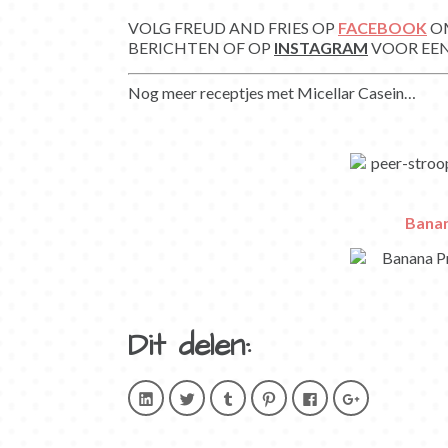
VOLG FREUD AND FRIES OP
FACEBOOK
OM
BERICHTEN OF OP
INSTAGRAM
VOOR EEN
Nog meer receptjes met Micellar Casein…
Banan
Dit delen:
Klik
Klik
Klik
Klik
Klik
Klik
om
om
om
om
om
om
op
te
op
op
te
op
LinkedIn
delen
Tumblr
Pinterest
delen
Google+
te
met
te
te
op
te