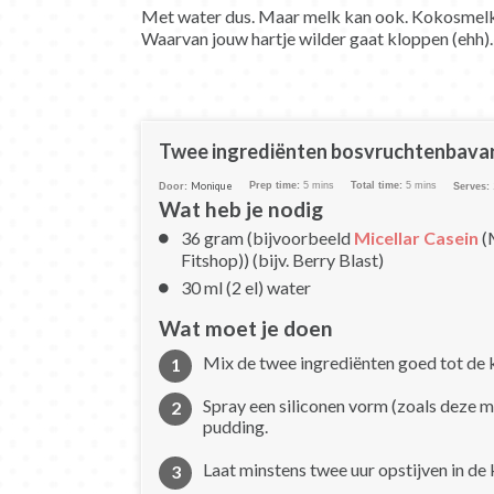
Met water dus. Maar melk kan ook. Kokosmelk, 
Waarvan jouw hartje wilder gaat kloppen (ehh).
Twee ingrediënten bosvruchtenbava
Monique
Prep time:
5 mins
Total time:
5 mins
Door:
Serves:
Wat heb je nodig
36 gram (bijvoorbeeld
Micellar Casein
(
Fitshop)) (bijv. Berry Blast)
30 ml (2 el) water
Wat moet je doen
Mix de twee ingrediënten goed tot de kl
Spray een siliconen vorm (zoals deze m
pudding.
Laat minstens twee uur opstijven in de 