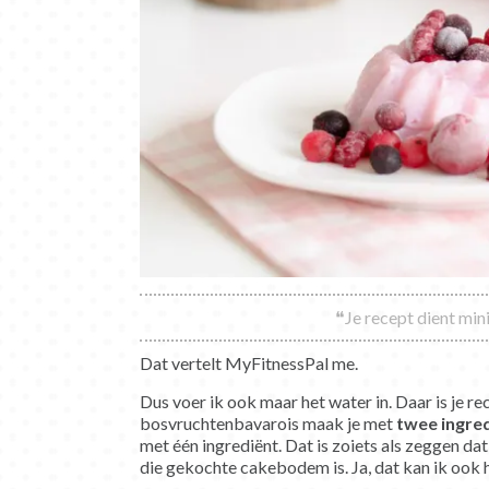
❝Je recept dient min
Dat vertelt MyFitnessPal me.
Dus voer ik ook maar het water in. Daar is je re
bosvruchtenbavarois maak je met
twee ingre
met één ingrediënt. Dat is zoiets als zeggen da
die gekochte cakebodem is. Ja, dat kan ik ook 