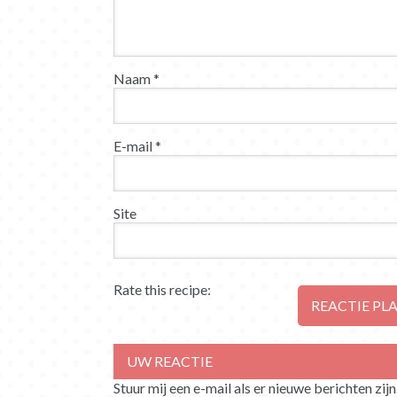
Naam
*
E-mail
*
Site
Rate this recipe:
Stuur mij een e-mail als er nieuwe berichten zijn