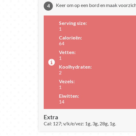
Keer om op een bord en maak voorzicht
Serving size:
1
Calorieën:
64
Vetten:
1
Koolhydraten:
2
Vezels:
1
Eiwitten:
14
Extra
Cal: 127; v/k/e/vez: 1g, 3g, 28g, 1g.