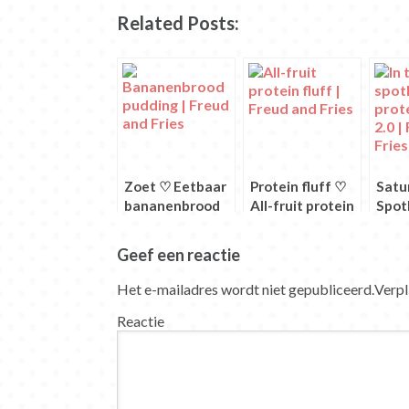
delen.
Twitter
delen
delen
Facebook
delen
(Wordt
(Wordt
(Wordt
(Wordt
(Wordt
(Wordt
Related Posts:
in
in
in
in
in
in
een
een
een
een
een
een
nieuw
nieuw
nieuw
nieuw
nieuw
nieuw
venster
venster
venster
venster
venster
venster
geopend)
geopend)
geopend)
geopend)
geopend)
geopend)
Zoet ♡ Eetbaar
Protein fluff ♡
Satu
bananenbrood
All-fruit protein
Spot
beslag
fluff
Prote
Geef een reactie
Het e-mailadres wordt niet gepubliceerd.
Verpl
Reactie