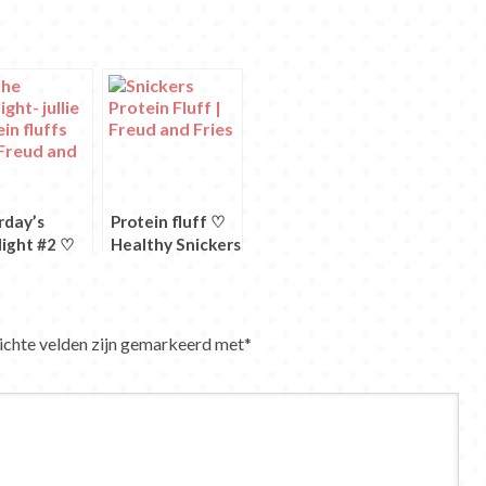
rday’s
Protein fluff ♡
light #2 ♡
Healthy Snickers
in Fluff
Protein Fluff
ichte velden zijn gemarkeerd met
*