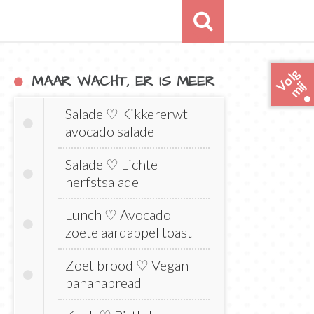
o
l
g
m
i
MAAR WACHT, ER IS MEER
V
j
Salade ♡ Kikkererwt
avocado salade
Salade ♡ Lichte
herfstsalade
Lunch ♡ Avocado
zoete aardappel toast
Zoet brood ♡ Vegan
bananabread