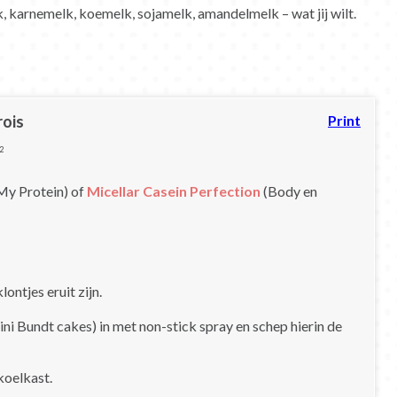
karnemelk, koemelk, sojamelk, amandelmelk – wat jij wilt.
rois
Print
2
My Protein) of
Micellar Casein Perfection
(Body en
ontjes eruit zijn.
ini Bundt cakes) in met non-stick spray en schep hierin de
koelkast.