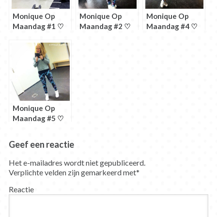
Monique Op
Monique Op
Monique Op
Maandag #1 ♡
Maandag #2 ♡
Maandag #4 ♡
In de cut
Niet proberen
Omgaan met
maar doen
ziek zijn in de
cut
Monique Op
Maandag #5 ♡
Olympic Lifting?
Geef een reactie
Het e-mailadres wordt niet gepubliceerd.
Verplichte velden zijn gemarkeerd met
*
Reactie