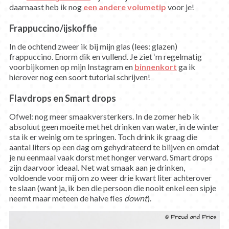
daarnaast heb ik nog
een andere volumetip
voor je!
Frappuccino/ijskoffie
In de ochtend zweer ik bij mijn glas (lees: glazen)
frappuccino. Enorm dik en vullend. Je ziet ‘m regelmatig
voorbijkomen op mijn Instagram en
binnenkort
ga ik
hierover nog een soort tutorial schrijven!
Flavdrops en Smart drops
Ofwel: nog meer smaakversterkers. In de zomer heb ik
absoluut geen moeite met het drinken van water, in de winter
sta ik er weinig om te springen. Toch drink ik graag die
aantal liters op een dag om gehydrateerd te blijven en omdat
je nu eenmaal vaak dorst met honger verward. Smart drops
zijn daarvoor ideaal. Net wat smaak aan je drinken,
voldoende voor mij om zo weer drie kwart liter achterover
te slaan (want ja, ik ben die persoon die nooit enkel een sipje
neemt maar meteen de halve fles
downt
).