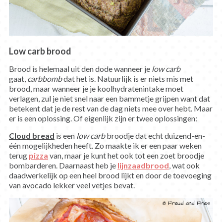
Low carb brood
Brood is helemaal uit den dode wanneer je
low carb
gaat,
carbbomb
dat het is. Natuurlijk is er niets mis met
brood, maar wanneer je je koolhydratenintake moet
verlagen, zul je niet snel naar een bammetje grijpen want dat
betekent dat je de rest van de dag niets mee over hebt. Maar
er is een oplossing. Of eigenlijk zijn er twee oplossingen:
Cloud bread
is een
low carb
broodje dat echt duizend-en-
één mogelijkheden heeft. Zo maakte ik er een paar weken
terug
pizza
van, maar je kunt het ook tot een zoet broodje
bombarderen. Daarnaast heb je
lijnzaadbrood
, wat ook
daadwerkelijk op een heel brood lijkt en door de toevoeging
van avocado lekker veel vetjes bevat.