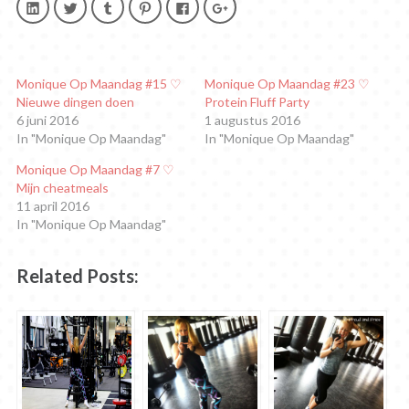
Klik
Klik
Klik
Klik
Klik
Klik
om
om
om
om
om
om
op
te
op
op
te
op
LinkedIn
delen
Tumblr
Pinterest
delen
Google+
te
met
te
te
op
te
delen.
Twitter
delen
delen
Facebook
delen
(Wordt
(Wordt
(Wordt
(Wordt
(Wordt
(Wordt
in
in
in
in
in
in
Monique Op Maandag #15 ♡
Monique Op Maandag #23 ♡
een
een
een
een
een
een
Nieuwe dingen doen
Protein Fluff Party
nieuw
nieuw
nieuw
nieuw
nieuw
nieuw
venster
venster
venster
venster
venster
venster
6 juni 2016
1 augustus 2016
geopend)
geopend)
geopend)
geopend)
geopend)
geopend)
In "Monique Op Maandag"
In "Monique Op Maandag"
Monique Op Maandag #7 ♡
Mijn cheatmeals
11 april 2016
In "Monique Op Maandag"
Related Posts: